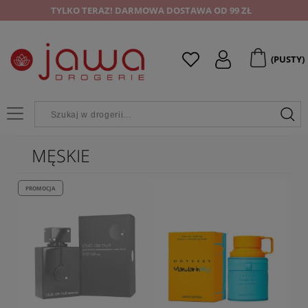
TYLKO TERAZ! DARMOWA DOSTAWA OD 99 ZŁ
(PUSTY)
MĘSKIE
PROMOCJA