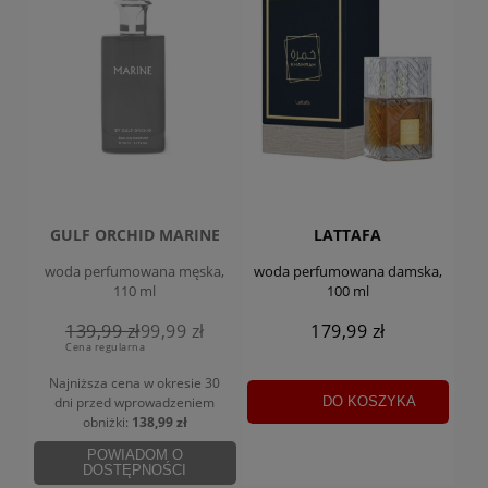
GULF ORCHID MARINE
LATTAFA
woda perfumowana męska,
woda perfumowana damska,
110 ml
100 ml
139,99 zł
99,99 zł
179,99 zł
Cena regularna
Najniższa cena w okresie 30
DO KOSZYKA
dni
przed wprowadzeniem
obniżki:
138,99 zł
POWIADOM O
DOSTĘPNOŚCI