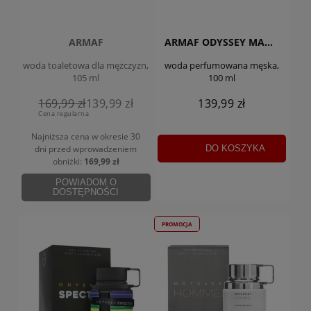
ARMAF
ARMAF ODYSSEY MANDARIN SKY
woda toaletowa dla mężczyzn,
woda perfumowana męska,
105 ml
100 ml
169,99 zł
139,99 zł
139,99 zł
Cena regularna
Najniższa cena w okresie 30
DO KOSZYKA
dni
przed wprowadzeniem
obniżki:
169,99 zł
POWIADOM O
DOSTĘPNOŚCI
PROMOCJA