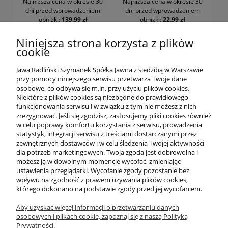
Najniższa cena w okresie 30
Najniższa cena w okresie 30
dni
przed wprowadzeniem
dni
przed wprowadzeniem
obniżki:
139,99 zł
obniżki:
22,99 zł
DO KOSZYKA
DO KOSZYKA
Niniejsza strona korzysta z plików
cookie
Jawa Radliński Szymanek Spółka Jawna z siedzibą w Warszawie
przy pomocy niniejszego serwisu przetwarza Twoje dane
osobowe, co odbywa się m.in. przy użyciu plików cookies.
Niektóre z plików cookies są niezbędne do prawidłowego
funkcjonowania serwisu i w związku z tym nie możesz z nich
OFERTA
zrezygnować. Jeśli się zgodzisz, zastosujemy pliki cookies również
w celu poprawy komfortu korzystania z serwisu, prowadzenia
statystyk, integracji serwisu z treściami dostarczanymi przez
O NAS
zewnętrznych dostawców i w celu śledzenia Twojej aktywności
dla potrzeb marketingowych. Twoja zgoda jest dobrowolna i
możesz ją w dowolnym momencie wycofać, zmieniając
ustawienia przeglądarki. Wycofanie zgody pozostanie bez
INFORMACJE
wpływu na zgodność z prawem używania plików cookies,
którego dokonano na podstawie zgody przed jej wycofaniem.
Aby uzyskać więcej informacji o przetwarzaniu danych
PŁATNOŚCI I DOSTAWA
osobowych i plikach cookie, zapoznaj się z naszą Polityką
Prywatności.