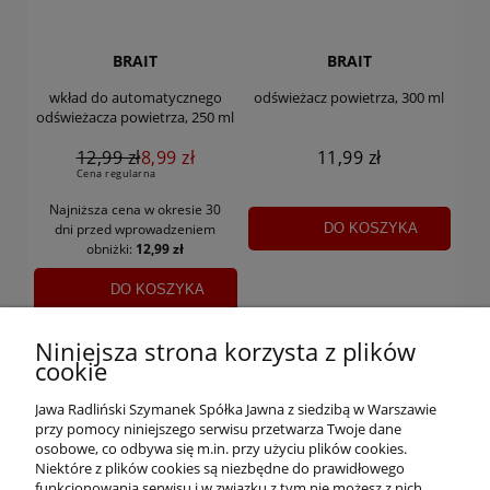
BRAIT
BRAIT
wkład do automatycznego
odświeżacz powietrza, 300 ml
odświeżacza powietrza, 250 ml
12,99 zł
8,99 zł
11,99 zł
Cena regularna
Najniższa cena w okresie 30
DO KOSZYKA
dni
przed wprowadzeniem
obniżki:
12,99 zł
DO KOSZYKA
Niniejsza strona korzysta z plików
«
»
1
2
3
4
cookie
Jawa Radliński Szymanek Spółka Jawna z siedzibą w Warszawie
przy pomocy niniejszego serwisu przetwarza Twoje dane
osobowe, co odbywa się m.in. przy użyciu plików cookies.
Niektóre z plików cookies są niezbędne do prawidłowego
funkcjonowania serwisu i w związku z tym nie możesz z nich