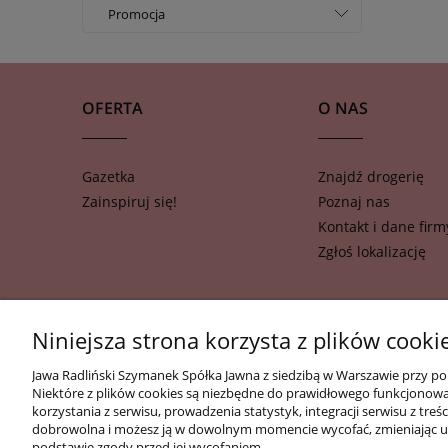
tak
Promocja
nie
tak
nie
OFERTA
O NAS
Gazetka
Znajdź drogerię
Zainspiruj się!
Poznaj nas
Kontakt i dane firm
Zgłoś lokalizację
Niniejsza strona korzysta z plików cooki
Jawa Radliński Szymanek Spółka Jawna z siedzibą w Warszawie przy po
Niektóre z plików cookies są niezbędne do prawidłowego funkcjonowani
korzystania z serwisu, prowadzenia statystyk, integracji serwisu z t
dobrowolna i możesz ją w dowolnym momencie wycofać, zmieniając us
podstawie zgody przed jej wycofaniem.