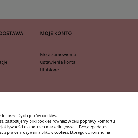
 DOSTAWA
MOJE KONTO
Moje zamówienia
acje
Ustawienia konta
Ulubione
n. przy użyciu plików cookies.
isz, zastosujemy pliki cookies również w celu poprawy komfortu
jej aktywności dla potrzeb marketingowych. Twoja zgoda jest
ść z prawem używania plików cookies, którego dokonano na