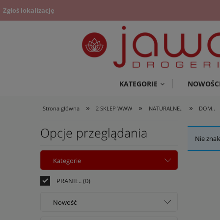
Zgłoś lokalizację
KATEGORIE
NOWOŚC
»
»
»
Strona główna
2 SKLEP WWW
NATURALNE..
DOM..
Opcje przeglądania
Nie znal
Kategorie
PRANIE..
(0)
Nowość