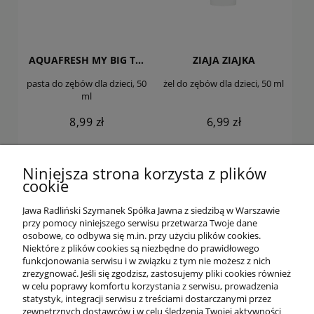
AQUAFRESH MY BIG TEETH
ZIAJA ZIAJKA
pasta do zębów dla dzieci, 50
żel do zębów dla dzieci, 50 ml
ml
8,99 zł
6,99 zł
DO KOSZYKA
DO KOSZYKA
Niniejsza strona korzysta z plików
cookie
Jawa Radliński Szymanek Spółka Jawna z siedzibą w Warszawie
przy pomocy niniejszego serwisu przetwarza Twoje dane
osobowe, co odbywa się m.in. przy użyciu plików cookies.
Niektóre z plików cookies są niezbędne do prawidłowego
funkcjonowania serwisu i w związku z tym nie możesz z nich
OFERTA
zrezygnować. Jeśli się zgodzisz, zastosujemy pliki cookies również
w celu poprawy komfortu korzystania z serwisu, prowadzenia
statystyk, integracji serwisu z treściami dostarczanymi przez
O NAS
zewnętrznych dostawców i w celu śledzenia Twojej aktywności