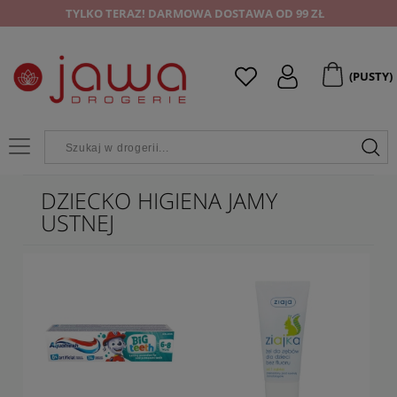
TYLKO TERAZ! DARMOWA DOSTAWA OD 99 ZŁ
(PUSTY)
DZIECKO HIGIENA JAMY
USTNEJ