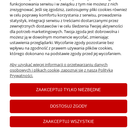
funkcjonowania serwisu i w związku z tym nie możesz z nich
INFORMACJE
zrezygnować. Jeśli się zgodzisz, zastosujemy pliki cookies również
w celu poprawy komfortu korzystania z serwisu, prowadzenia
statystyk, integracji serwisu z treściami dostarczanymi przez
zewnętrznych dostawców i w celu śledzenia Twojej aktywności
PŁATNOŚCI I DOSTAWA
dla potrzeb marketingowych. Twoja zgoda jest dobrowolna i
możesz ją w dowolnym momencie wycofać, zmieniając
ustawienia przeglądarki. Wycofanie zgody pozostanie bez
MOJE KONTO
wpływu na zgodność z prawem używania plików cookies,
którego dokonano na podstawie zgody przed jej wycofaniem.
Aby uzyskać więcej informacji o przetwarzaniu danych
C
opyrights ©2024 Drogerie Jawa
osobowych i plikach cookie, zapoznaj się z naszą Polityką
Prywatności.
pokaż pełną wersję strony
ZAAKCEPTUJ TYLKO NIEZBĘDNE
Sklep internetowy Shoper Premium
DOSTOSUJ ZGODY
ZAAKCEPTUJ WSZYSTKIE