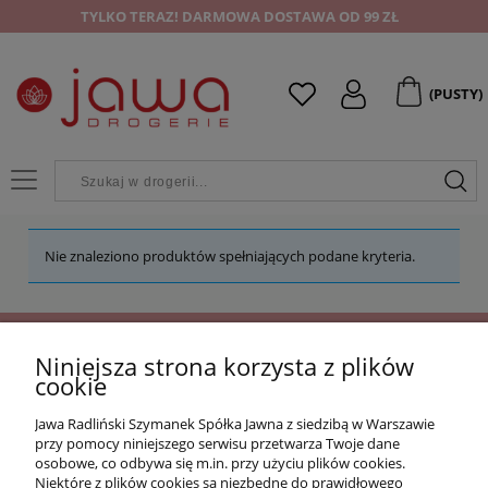
TYLKO TERAZ! DARMOWA DOSTAWA OD 99 ZŁ
(PUSTY)
Nie znaleziono produktów spełniających podane kryteria.
Niniejsza strona korzysta z plików
OFERTA
cookie
Jawa Radliński Szymanek Spółka Jawna z siedzibą w Warszawie
O NAS
przy pomocy niniejszego serwisu przetwarza Twoje dane
osobowe, co odbywa się m.in. przy użyciu plików cookies.
Niektóre z plików cookies są niezbędne do prawidłowego