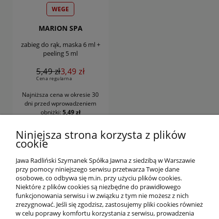
WEGE
MARION SPA
zabieg do rąk, maska 6 ml +
peeling 5 ml
5,49 zł
3,49 zł
Cena regularna
Najniższa cena w okresie 30
dni
przed wprowadzeniem
obniżki:
5,49 zł
DO KOSZYKA
Niniejsza strona korzysta z plików
cookie
Jawa Radliński Szymanek Spółka Jawna z siedzibą w Warszawie
przy pomocy niniejszego serwisu przetwarza Twoje dane
osobowe, co odbywa się m.in. przy użyciu plików cookies.
Niektóre z plików cookies są niezbędne do prawidłowego
funkcjonowania serwisu i w związku z tym nie możesz z nich
OFERTA
zrezygnować. Jeśli się zgodzisz, zastosujemy pliki cookies również
w celu poprawy komfortu korzystania z serwisu, prowadzenia