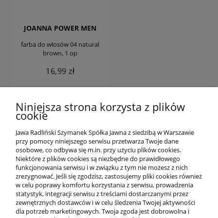
JOANNA POWER MEN
farba do włosów 04 natural
brown, 1 op
16,99 zł
DO KOSZYKA
Niniejsza strona korzysta z plików
cookie
Jawa Radliński Szymanek Spółka Jawna z siedzibą w Warszawie
przy pomocy niniejszego serwisu przetwarza Twoje dane
osobowe, co odbywa się m.in. przy użyciu plików cookies.
Niektóre z plików cookies są niezbędne do prawidłowego
funkcjonowania serwisu i w związku z tym nie możesz z nich
OFERTA
zrezygnować. Jeśli się zgodzisz, zastosujemy pliki cookies również
w celu poprawy komfortu korzystania z serwisu, prowadzenia
statystyk, integracji serwisu z treściami dostarczanymi przez
O NAS
zewnętrznych dostawców i w celu śledzenia Twojej aktywności
dla potrzeb marketingowych. Twoja zgoda jest dobrowolna i