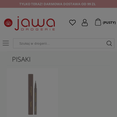
TYLKO TERAZ! DARMOWA DOSTAWA OD 99 ZŁ
(PUSTY)
PISAKI