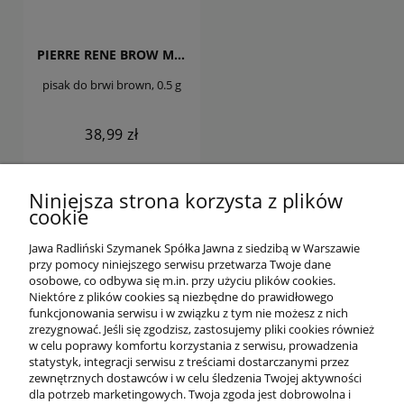
PIERRE RENE BROW MARKER
pisak do brwi brown, 0.5 g
38,99 zł
DO KOSZYKA
Niniejsza strona korzysta z plików
cookie
Jawa Radliński Szymanek Spółka Jawna z siedzibą w Warszawie
przy pomocy niniejszego serwisu przetwarza Twoje dane
osobowe, co odbywa się m.in. przy użyciu plików cookies.
Niektóre z plików cookies są niezbędne do prawidłowego
funkcjonowania serwisu i w związku z tym nie możesz z nich
OFERTA
zrezygnować. Jeśli się zgodzisz, zastosujemy pliki cookies również
w celu poprawy komfortu korzystania z serwisu, prowadzenia
statystyk, integracji serwisu z treściami dostarczanymi przez
O NAS
zewnętrznych dostawców i w celu śledzenia Twojej aktywności
dla potrzeb marketingowych. Twoja zgoda jest dobrowolna i