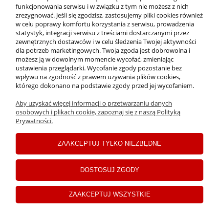
funkcjonowania serwisu i w związku z tym nie możesz z nich
INFORMACJE
zrezygnować. Jeśli się zgodzisz, zastosujemy pliki cookies również
w celu poprawy komfortu korzystania z serwisu, prowadzenia
statystyk, integracji serwisu z treściami dostarczanymi przez
zewnętrznych dostawców i w celu śledzenia Twojej aktywności
PŁATNOŚCI I DOSTAWA
dla potrzeb marketingowych. Twoja zgoda jest dobrowolna i
możesz ją w dowolnym momencie wycofać, zmieniając
ustawienia przeglądarki. Wycofanie zgody pozostanie bez
MOJE KONTO
wpływu na zgodność z prawem używania plików cookies,
którego dokonano na podstawie zgody przed jej wycofaniem.
Aby uzyskać więcej informacji o przetwarzaniu danych
C
opyrights ©2024 Drogerie Jawa
osobowych i plikach cookie, zapoznaj się z naszą Polityką
Prywatności.
pokaż pełną wersję strony
ZAAKCEPTUJ TYLKO NIEZBĘDNE
Sklep internetowy Shoper Premium
DOSTOSUJ ZGODY
ZAAKCEPTUJ WSZYSTKIE