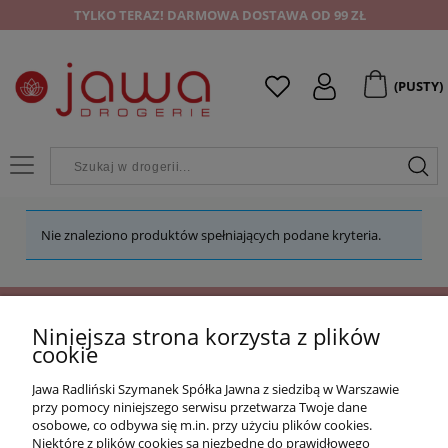
TYLKO TERAZ! DARMOWA DOSTAWA OD 99 ZŁ
(PUSTY)
Nie znaleziono produktów spełniających podane kryteria.
Niniejsza strona korzysta z plików
OFERTA
cookie
Jawa Radliński Szymanek Spółka Jawna z siedzibą w Warszawie
O NAS
przy pomocy niniejszego serwisu przetwarza Twoje dane
osobowe, co odbywa się m.in. przy użyciu plików cookies.
Niektóre z plików cookies są niezbędne do prawidłowego