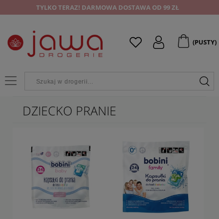
TYLKO TERAZ! DARMOWA DOSTAWA OD 99 ZŁ
(PUSTY)
DZIECKO PRANIE