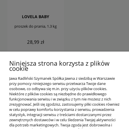
LOVELA BABY
proszek do prania, 1.3 kg
28,99 zł
DO KOSZYKA
Niniejsza strona korzysta z plików
cookie
Jawa Radliński Szymanek Spółka Jawna z siedzibą w Warszawie
przy pomocy niniejszego serwisu przetwarza Twoje dane
osobowe, co odbywa się m.in. przy użyciu plików cookies.
Niektóre z plików cookies są niezbędne do prawidłowego
funkcjonowania serwisu i w związku z tym nie możesz z nich
OFERTA
zrezygnować. Jeśli się zgodzisz, zastosujemy pliki cookies również
w celu poprawy komfortu korzystania z serwisu, prowadzenia
statystyk, integracji serwisu z treściami dostarczanymi przez
O NAS
zewnętrznych dostawców i w celu śledzenia Twojej aktywności
dla potrzeb marketingowych. Twoja zgoda jest dobrowolna i