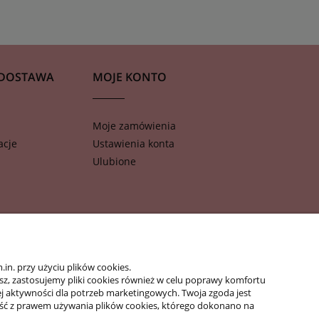
 DOSTAWA
MOJE KONTO
Moje zamówienia
acje
Ustawienia konta
Ulubione
n. przy użyciu plików cookies.
isz, zastosujemy pliki cookies również w celu poprawy komfortu
jej aktywności dla potrzeb marketingowych. Twoja zgoda jest
ść z prawem używania plików cookies, którego dokonano na