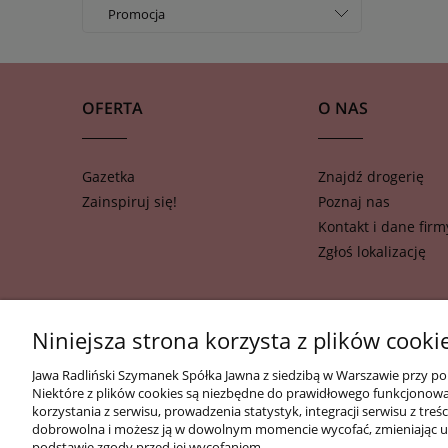
tak
Promocja
nie
tak
nie
OFERTA
O NAS
Gazetka
Znajdź drogerię
Zainspiruj się!
Poznaj nas
Kontakt i dane firm
Zgłoś lokalizację
Niniejsza strona korzysta z plików cooki
Jawa Radliński Szymanek Spółka Jawna z siedzibą w Warszawie przy po
Niektóre z plików cookies są niezbędne do prawidłowego funkcjonowani
korzystania z serwisu, prowadzenia statystyk, integracji serwisu z t
dobrowolna i możesz ją w dowolnym momencie wycofać, zmieniając us
podstawie zgody przed jej wycofaniem.