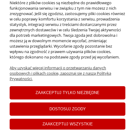
Niektóre z plików cookies są niezbędne do prawidłowego
funkcjonowania serwisu i w związku z tym nie możesz z nich
OFERTA
zrezygnować. Jeśli się zgodzisz, zastosujemy pliki cookies również
w celu poprawy komfortu korzystania z serwisu, prowadzenia
statystyk, integracji serwisu z treściami dostarczanymi przez
O NAS
zewnętrznych dostawców i w celu śledzenia Twojej aktywności
dla potrzeb marketingowych. Twoja zgoda jest dobrowolna i
możesz ją w dowolnym momencie wycofać, zmieniając
ustawienia przeglądarki. Wycofanie zgody pozostanie bez
INFORMACJE
wpływu na zgodność z prawem używania plików cookies,
którego dokonano na podstawie zgody przed jej wycofaniem.
Aby uzyskać więcej informacji o przetwarzaniu danych
PŁATNOŚCI I DOSTAWA
osobowych i plikach cookie, zapoznaj się z naszą Polityką
Prywatności.
MOJE KONTO
ZAAKCEPTUJ TYLKO NIEZBĘDNE
C
opyrights ©2024 Drogerie Jawa
DOSTOSUJ ZGODY
pokaż pełną wersję strony
ZAAKCEPTUJ WSZYSTKIE
Sklep internetowy Shoper Premium