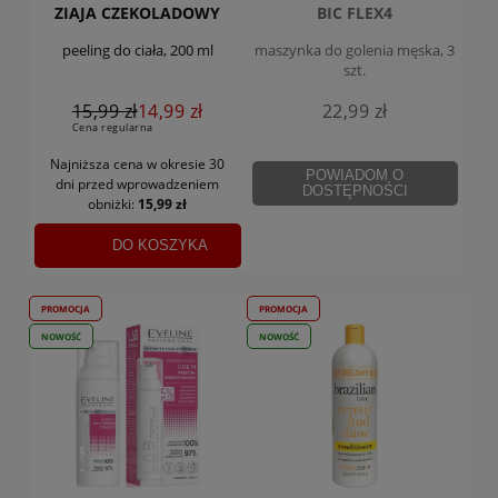
ZIAJA CZEKOLADOWY
BIC FLEX4
peeling do ciała, 200 ml
maszynka do golenia męska, 3
szt.
15,99 zł
14,99 zł
22,99 zł
Cena regularna
Najniższa cena w okresie 30
POWIADOM O
dni
przed wprowadzeniem
DOSTĘPNOŚCI
obniżki:
15,99 zł
DO KOSZYKA
PROMOCJA
PROMOCJA
NOWOŚĆ
NOWOŚĆ