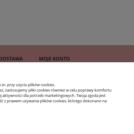
 DOSTAWA
MOJE KONTO
Moje zamówienia
n. przy użyciu plików cookies.
acje
Ustawienia konta
isz, zastosujemy pliki cookies również w celu poprawy komfortu
Ulubione
jej aktywności dla potrzeb marketingowych. Twoja zgoda jest
ść z prawem używania plików cookies, którego dokonano na