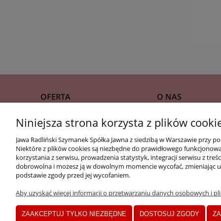
OFERTA
O NAS
Niniejsza strona korzysta z plików cooki
Gazetka
Znajdź drogerię
Jawa Radliński Szymanek Spółka Jawna z siedzibą w Warszawie przy po
Zainspiruj się!
Poznaj nas
Niektóre z plików cookies są niezbędne do prawidłowego funkcjonowani
Kontakt i dane firm
korzystania z serwisu, prowadzenia statystyk, integracji serwisu z t
dobrowolna i możesz ją w dowolnym momencie wycofać, zmieniając us
Zgłoś lokalizację
podstawie zgody przed jej wycofaniem.
Aby uzyskać więcej informacji o przetwarzaniu danych osobowych i plik
ZAAKCEPTUJ TYLKO NIEZBĘDNE
DOSTOSUJ ZGODY
ZA