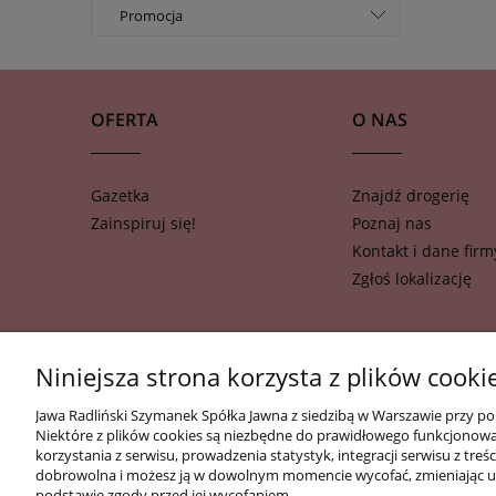
tak
Promocja
nie
tak
nie
OFERTA
O NAS
Gazetka
Znajdź drogerię
Zainspiruj się!
Poznaj nas
Kontakt i dane firm
Zgłoś lokalizację
Niniejsza strona korzysta z plików cooki
Jawa Radliński Szymanek Spółka Jawna z siedzibą w Warszawie przy po
Niektóre z plików cookies są niezbędne do prawidłowego funkcjonowani
korzystania z serwisu, prowadzenia statystyk, integracji serwisu z t
dobrowolna i możesz ją w dowolnym momencie wycofać, zmieniając us
podstawie zgody przed jej wycofaniem.