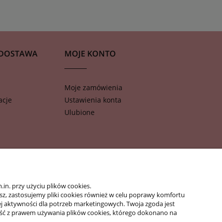
 DOSTAWA
MOJE KONTO
Moje zamówienia
acje
Ustawienia konta
Ulubione
n. przy użyciu plików cookies.
isz, zastosujemy pliki cookies również w celu poprawy komfortu
jej aktywności dla potrzeb marketingowych. Twoja zgoda jest
ść z prawem używania plików cookies, którego dokonano na