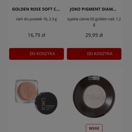
GOLDEN ROSE SOFT COLOR
JOKO PIGMENT DIAMOND DUST
cień do powiek 16, 2.3 g
sypkie cienie 03 golden veil, 1.2
g
16,79 zł
29,99 zł
DO KOSZYKA
DO KOSZYKA
WEGE