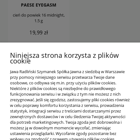
PAESE EYEGASM
cień do powiek 16 midnight,
1.5 g
19,99 zł
DO KOSZYKA
Niniejsza strona korzysta z plików
cookie
Jawa Radliński Szymanek Spółka Jawna z siedzibą w Warszawie
przy pomocy niniejszego serwisu przetwarza Twoje dane
osobowe, co odbywa się m.in. przy użyciu plików cookies.
Niektóre z plików cookies są niezbędne do prawidłowego
funkcjonowania serwisu i w związku z tym nie możesz z nich
OFERTA
zrezygnować. Jeśli się zgodzisz, zastosujemy pliki cookies również
w celu poprawy komfortu korzystania z serwisu, prowadzenia
statystyk, integracji serwisu z treściami dostarczanymi przez
O NAS
zewnętrznych dostawców i w celu śledzenia Twojej aktywności
dla potrzeb marketingowych. Twoja zgoda jest dobrowolna i
możesz ją w dowolnym momencie wycofać, zmieniając
ustawienia przeglądarki. Wycofanie zgody pozostanie bez
INFORMACJE
wpływu na zgodność z prawem używania plików cookies,