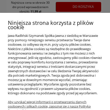
Najniższa cena w okresie 30
DO KOSZYKA
dni
przed wprowadzeniem
obniżki:
11,99 zł
DO KOSZYKA
Niniejsza strona korzysta z plików
cookie
Jawa Radliński Szymanek Spółka Jawna z siedzibą w Warszawie
przy pomocy niniejszego serwisu przetwarza Twoje dane
osobowe, co odbywa się m.in. przy użyciu plików cookies.
Niektóre z plików cookies są niezbędne do prawidłowego
funkcjonowania serwisu i w związku z tym nie możesz z nich
OFERTA
zrezygnować. Jeśli się zgodzisz, zastosujemy pliki cookies również
w celu poprawy komfortu korzystania z serwisu, prowadzenia
statystyk, integracji serwisu z treściami dostarczanymi przez
O NAS
zewnętrznych dostawców i w celu śledzenia Twojej aktywności
dla potrzeb marketingowych. Twoja zgoda jest dobrowolna i
możesz ją w dowolnym momencie wycofać, zmieniając
ustawienia przeglądarki. Wycofanie zgody pozostanie bez
INFORMACJE
wpływu na zgodność z prawem używania plików cookies,
którego dokonano na podstawie zgody przed jej wycofaniem.
Aby uzyskać więcej informacji o przetwarzaniu danych
PŁATNOŚCI I DOSTAWA
osobowych i plikach cookie, zapoznaj się z naszą Polityką