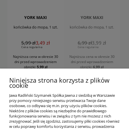
YORK MAXI
YORK MAXI
końcówka do mopa, 1 szt.
końcówka do mopa, 1 szt.
5,99 zł
3,49 zł
6,99 zł
3,99 zł
Cena regularna
Cena regularna
Najniższa cena w okresie 30
Najniższa cena w okresie 30
dni
przed wprowadzeniem
dni
przed wprowadzeniem
obniżki:
5,99 zł
obniżki:
6,99 zł
POWIADOM O
DO KOSZYKA
Niniejsza strona korzysta z plików
DOSTĘPNOŚCI
cookie
Jawa Radliński Szymanek Spółka Jawna z siedzibą w Warszawie
przy pomocy niniejszego serwisu przetwarza Twoje dane
osobowe, co odbywa się m.in. przy użyciu plików cookies.
Niektóre z plików cookies są niezbędne do prawidłowego
funkcjonowania serwisu i w związku z tym nie możesz z nich
OFERTA
zrezygnować. Jeśli się zgodzisz, zastosujemy pliki cookies również
w celu poprawy komfortu korzystania z serwisu, prowadzenia