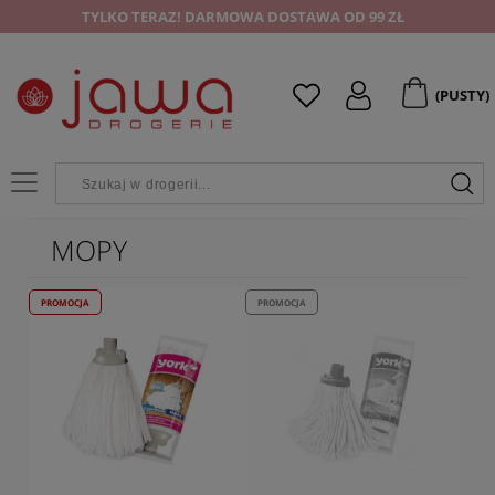
TYLKO TERAZ! DARMOWA DOSTAWA OD 99 ZŁ
(PUSTY)
MOPY
PROMOCJA
PROMOCJA