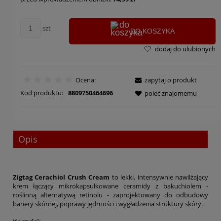
szt
DO KOSZYKA
dodaj do ulubionych
Ocena:
zapytaj o produkt
Kod produktu:
8809750464696
poleć znajomemu
Opis
Zigtag Cerachiol Crush Cream
to lekki, intensywnie nawilżający
krem łączący mikrokapsułkowane ceramidy z bakuchiolem -
roślinną alternatywą retinolu - zaprojektowany do odbudowy
bariery skórnej, poprawy jędrności i wygładzenia struktury skóry.