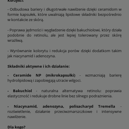
Korzyści:
- Odbudowa bariery i długotrwałe nawilżenie dzięki ceramidom w
formie kapsułek, które uwalniają lipidowe składniki bezpośrednio
w kontakcie ze skórą.
- Poprawa jędrności i wygładzenie dzięki bakuchiolowi, który działa
podobnie do retinolu, ale jest lepiej tolerowany przez skórę
wrażliwą.
- Wyrównanie kolorytu i redukcja porów dzięki dodatkom takim
jak niacynamid i adenozyna.
Składniki aktywne i ich działanie:
- Ceramide NP (mikrokapsułki)
- wzmacniają barierę
hydrolipidową i zapobiegają utracie wilgoci.
- Bakuchiol
- naturalna alternatywa retinolu: poprawia
elastyczność i redukuje drobne linie bez silnego podrażnienia.
- Niacynamid, adenozyna, polisacharyd Tremella
-
rozświetlenie, działanie przeciwzmarszczkowe i intensywne
nawilżenie.
Dla kogo?