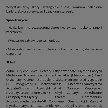
Wszystkie typy skóry, szczególnie sucha, wrażliwa, osłabiona
bariera, skóra z pierwszymi oznakami starzenia.
Sposób użycia:
- Nałóż krem na oczyszczoną skórę twarzy, szyi i dekoltu rano i
wieczorem.
- Wmasuj do całkowitego wchłonięcia.
- Można stosować po serum, bakuchiol jest bezpieczny do użycia w
ciągu dnia.
Skład:
Aqua, Butylene Glycol, Cetearyl Ethylhexanoate, Glycerin,Caprylyl
Methicone, Niacinamide, Limnanthes Alba (Meadowfoam) Seed
Oil,Behenyl Alcohol, Dipropylene Glycol,Hydrogenated Vegetable
Oil, Polyglyceryl-3 Methylglucose Distearate,Hydroxyethyl
Acrylate/Sodium Acryloyldimethyl Taurate Copolymer,
Hydroxyacetophenone,C30-45 Alkyl Cetearyl Dimethicone
Crosspolymer,Glyceryl Stearate SE,Ammonium
Acryloyldimethyltaurate/VP Copolymer, Stearic Acid, Caprylyl
Glycol,Cetearyl Alcohol,Ceramide NP, Arachidyl Alcohol, Bakuchiol,