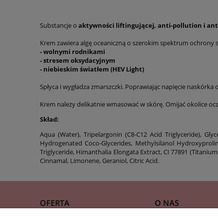
Substancje o
aktywności liftingującej, anti-pollution i ant
Krem zawiera algę oceaniczną o szerokim spektrum ochrony s
- wolnymi rodnikami
- stresem oksydacyjnym
- niebieskim światłem (HEV Light)
Spłyca i wygładza zmarszczki. Poprawiając napięcie naskórka
Krem należy delikatnie wmasować w skórę. Omijać okolice ocz
Skład:
Aqua (Water), Tripelargonin (C8-C12 Acid Triglyceride), Gl
Hydrogenated Coco-Glycerides, Methylsilanol Hydroxyprolin
Triglyceride, Himanthalia Elongata Extract, CI 77891 (Titaniu
Cinnamal, Limonene, Geraniol, Citric Acid.
OFERTA
O NAS