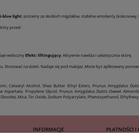
i-blue light
: proteiny ze słodkich migdałów, stabilne emolienty (kokosowy, 
kóry przed:
 daje widoczny
Efekt: liftingujący
. Aktywnie nawilża i uelastycznia skórę.
u. Stosować na dzień. Nadaje się pod makijaż. Może być aplikowany ponown
ycerin, Cetearyl Alcohol, Shea Butter Ethyl Esters, Prunus Amygdalus Dul
e Aspartate, Propylene Glycol, Prunus Amygdalus Dulcis (Sweet Almond)
m Dioxide), Mica, Tin Oxide, Sodium Polyacrylate, Phenoxyethanol, Ethylhexyl
INFORMACJE
PŁATNOŚCI I