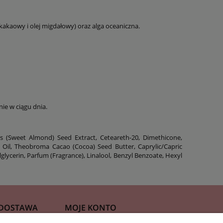
kakaowy i olej migdałowy) oraz alga oceaniczna.
ie w ciągu dnia.
cis (Sweet Almond) Seed Extract, Ceteareth-20, Dimethicone,
 Oil, Theobroma Cacao (Cocoa) Seed Butter, Caprylic/Capric
glycerin, Parfum (Fragrance), Linalool, Benzyl Benzoate, Hexyl
 DOSTAWA
MOJE KONTO