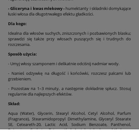
- Gliceryna i kwas mlekowy -
humektanty i składniki domykające
łuski włosa dla długotrwałego efektu gładkości.
Dla kogo:
Idealna dla włosów suchych, zniszczonych i pozbawionych blasku;
sprawdzi się także przy włosach puszących się i trudnych do
rozczesania.
Sposób użycia:
- Umyj włosy szamponem i delikatnie odciśnij nadmiar wody.
- Nanieś odżywkę na długość i końcówki, rozczesz palcami lub
grzebieniem.
- Pozostaw na 1–3 minuty, a następnie dokładnie spłucz. Stosuj
regularnie dla najlepszych efektów.
Skład:
Aqua (Water), Glycerin, Stearyl Alcohol, Cetyl Alcohol, Parfum
(Fragrance), Stearamidopropyl Dimethylamine, Glyceryl Stearate
SE, Ceteareth-20, Lactic Acid, Sodium Benzoate, Panthenol,
Potassium Sorbate, Tetramethyl Acetyloctahydronaphthalenes,
Coco-Glucoside, Glyceryl Oleate, Vanillin, Benzyl Salicylate,