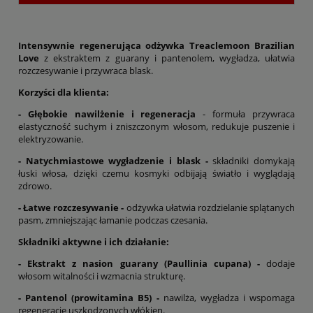
Intensywnie regenerująca odżywka Treaclemoon Brazilian
Love
z ekstraktem z guarany i pantenolem, wygładza, ułatwia
rozczesywanie i przywraca blask.
Korzyści dla klienta:
- Głębokie nawilżenie i regeneracja
- formuła przywraca
elastyczność suchym i zniszczonym włosom, redukuje puszenie i
elektryzowanie.
- Natychmiastowe wygładzenie i blask -
składniki domykają
łuski włosa, dzięki czemu kosmyki odbijają światło i wyglądają
zdrowo.
- Łatwe rozczesywanie -
odżywka ułatwia rozdzielanie splątanych
pasm, zmniejszając łamanie podczas czesania.
Składniki aktywne i ich działanie:
- Ekstrakt z nasion guarany (Paullinia cupana) -
dodaje
włosom witalności i wzmacnia strukturę.
- Pantenol (prowitamina B5) -
nawilża, wygładza i wspomaga
regenerację uszkodzonych włókien.