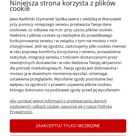
Niniejsza strona korzysta z plików
Tetrasodium Glutamate Diacetate, Coumarin, Citric Acid, Paullinia
cookie
Cupana Seed Extract, Sodium Hydroxide, Tocopherol,
Hydrogenated Palm Glycerides Citrate.
Jawa Radliński Szymanek Spółka Jawna z siedzibą w Warszawie
przy pomocy niniejszego serwisu przetwarza Twoje dane
osobowe, co odbywa się m.in. przy użyciu plików cookies.
Niektóre z plików cookies są niezbędne do prawidłowego
funkcjonowania serwisu i w związku z tym nie możesz z nich
OFERTA
zrezygnować. Jeśli się zgodzisz, zastosujemy pliki cookies również
w celu poprawy komfortu korzystania z serwisu, prowadzenia
statystyk, integracji serwisu z treściami dostarczanymi przez
O NAS
zewnętrznych dostawców i w celu śledzenia Twojej aktywności
dla potrzeb marketingowych. Twoja zgoda jest dobrowolna i
możesz ją w dowolnym momencie wycofać, zmieniając
ustawienia przeglądarki. Wycofanie zgody pozostanie bez
INFORMACJE
wpływu na zgodność z prawem używania plików cookies,
którego dokonano na podstawie zgody przed jej wycofaniem.
Aby uzyskać więcej informacji o przetwarzaniu danych
PŁATNOŚCI I DOSTAWA
osobowych i plikach cookie, zapoznaj się z naszą Polityką
Prywatności.
MOJE KONTO
ZAAKCEPTUJ TYLKO NIEZBĘDNE