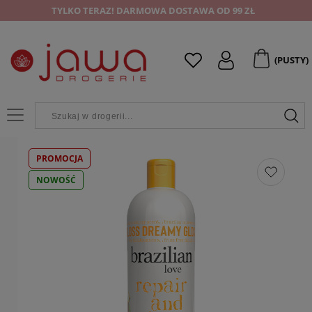
TYLKO TERAZ! DARMOWA DOSTAWA OD 99 ZŁ
(PUSTY)
PROMOCJA
NOWOŚĆ