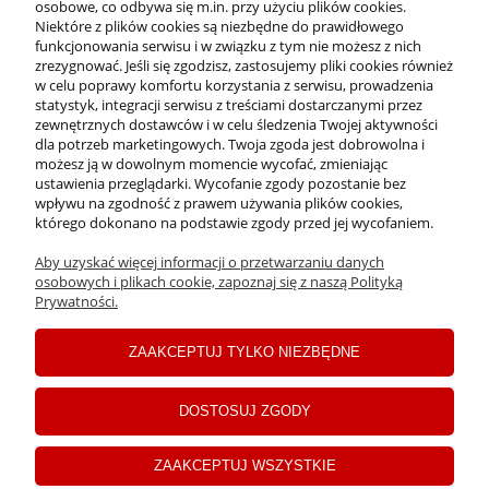
osobowe, co odbywa się m.in. przy użyciu plików cookies.
Niektóre z plików cookies są niezbędne do prawidłowego
funkcjonowania serwisu i w związku z tym nie możesz z nich
OFERTA
zrezygnować. Jeśli się zgodzisz, zastosujemy pliki cookies również
w celu poprawy komfortu korzystania z serwisu, prowadzenia
statystyk, integracji serwisu z treściami dostarczanymi przez
O NAS
zewnętrznych dostawców i w celu śledzenia Twojej aktywności
dla potrzeb marketingowych. Twoja zgoda jest dobrowolna i
możesz ją w dowolnym momencie wycofać, zmieniając
ustawienia przeglądarki. Wycofanie zgody pozostanie bez
INFORMACJE
wpływu na zgodność z prawem używania plików cookies,
którego dokonano na podstawie zgody przed jej wycofaniem.
Aby uzyskać więcej informacji o przetwarzaniu danych
PŁATNOŚCI I DOSTAWA
osobowych i plikach cookie, zapoznaj się z naszą Polityką
Prywatności.
MOJE KONTO
ZAAKCEPTUJ TYLKO NIEZBĘDNE
C
opyrights ©2024 Drogerie Jawa
DOSTOSUJ ZGODY
pokaż pełną wersję strony
ZAAKCEPTUJ WSZYSTKIE