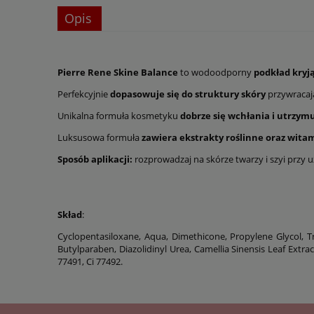
Opis
Pierre Rene Skine Balance
to wodoodporny
podkład kryj
Perfekcyjnie
dopasowuje się do struktury skóry
przywracając
Unikalna formuła kosmetyku
dobrze się wchłania i utrzymu
Luksusowa formuła
zawiera ekstrakty roślinne oraz witam
Sposób aplikacji:
rozprowadzaj na skórze twarzy i szyi przy u
Skład
:
Cyclopentasiloxane, Aqua, Dimethicone, Propylene Glycol, T
Butylparaben, Diazolidinyl Urea, Camellia Sinensis Leaf Extra
77491, Ci 77492.