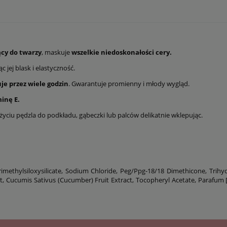
ący do twarzy
, maskuje
wszelkie niedoskonałości cery.
 jej blask i elastyczność.
je przez wiele godzin
. Gwarantuje promienny i młody wygląd.
inę E.
życiu pędzla do podkładu, gąbeczki lub palców delikatnie wklepując.
rimethylsiloxysilicate, Sodium Chloride, Peg/Ppg-18/18 Dimethicone, Trihy
ct, Cucumis Sativus (Cucumber) Fruit Extract, Tocopheryl Acetate, Parafum 