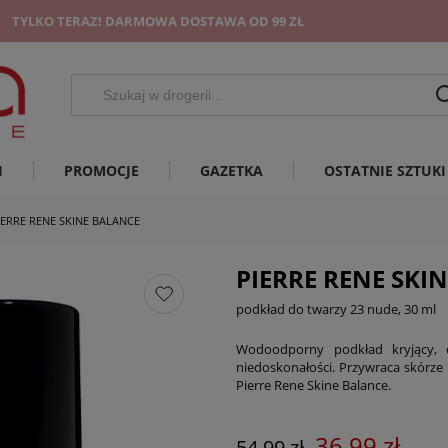
TYLKO TERAZ! DARMOWA DOSTAWA OD 99 ZŁ
I
PROMOCJE
GAZETKA
OSTATNIE SZTUKI
IERRE RENE SKINE BALANCE
PIERRE RENE SKI
podkład do twarzy 23 nude, 30 ml
Wodoodporny podkład kryjący, d
niedoskonałości. Przywraca skórze 
Pierre Rene Skine Balance.
36,99 zł
54,99 zł