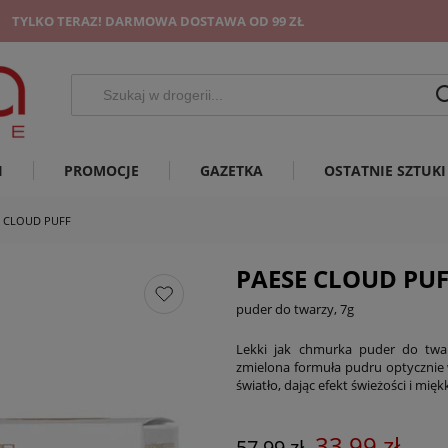
TYLKO TERAZ! DARMOWA DOSTAWA OD 99 ZŁ
I
PROMOCJE
GAZETKA
OSTATNIE SZTUKI
E CLOUD PUFF
PAESE CLOUD PU
puder do twarzy, 7g
Lekki jak chmurka puder do twar
zmielona formuła pudru optycznie 
światło,
dając efekt świeżości i mię
33,99 zł
57,99 zł