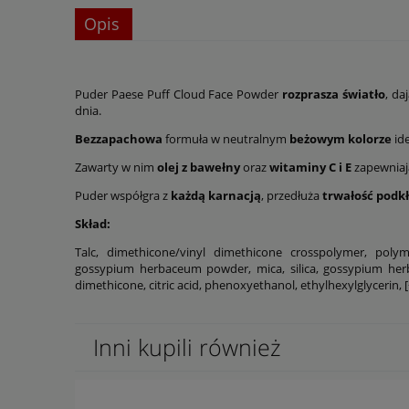
Opis
Puder Paese Puff Cloud Face Powder
rozprasza światło
, da
dnia.
Bezzapachowa
formuła w neutralnym
beżowym kolorze
ide
Zawarty w nim
olej z bawełny
oraz
witaminy C i E
zapewniają
Puder współgra z
każdą karnacją
, przedłuża
trwałość podk
Skład:
Talc, dimethicone/vinyl dimethicone crosspolymer, polyme
gossypium herbaceum powder, mica, silica, gossypium herbaceu
dimethicone, citric acid, phenoxyethanol, ethylhexylglycerin, [+/
Inni kupili również