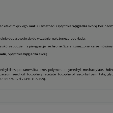
jąc efekt miękkiego
matu
i świeżości. Optycznie
wygładza skórę
bez nadmi
alnie dopasowuje się do wcześniej nałożonego podkładu.
 skórze codzienną pielęgnację i
ochronę
. Szarej i zmęczonej cerze mówimy 
ładu
, optycznie
wygładza
skórę.
thylsilsesquioxane/silica crosspolymer, polymethyl methacrylate, hdi/t
m seed oil, tocopheryl acetate, tocopherol, ascorbyl palmitate, glyceryl 
-: ci 77492, ci 77491, ci 77499].