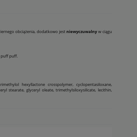
ernego obciążenia, dodatkowo jest
niewyczuwalny
w ciągu
puff puff.
rimethylol hexyllactone crosspolymer, cyclopentasiloxane,
stearate, glyceryl oleate, trimethylsiloxysilicate, lecithin,