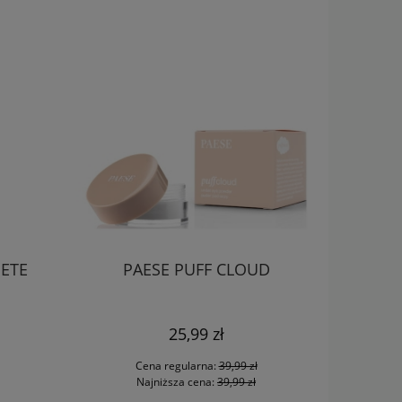
IETE
PAESE PUFF CLOUD
PAE
25,99 zł
Cena regularna:
39,99 zł
Najniższa cena:
39,99 zł