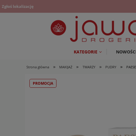
Zgłoś lokalizację
KATEGORIE
NOWOŚC
»
»
»
»
Strona główna
MAKIJAŻ
TWARZY
PUDRY
PAES
PROMOCJA