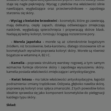
staje się nagle piękniejszy. Wyciąg z płatków ma właściwości silnie
nawilżające, wygładzające oraz przeciwrodnikowe – zapobiega
starzeniu się skóry.
- Wyciąg z kwiatów brzoskwini -
kosmetyki, które go zawierają,
mają delikatny, ciepły zapach, działają odświeżająco zmiękczają
naskórek, wygładzają spierzchnięcia i przywracają skórze blask.
Nadają jej ładny koloryt, tonizują i ściągają rozszerzone pory.
- Morela japońska -
morele są aż czterokrotnie bogatszym
źródłem, niż brzoskwinie, beta-karotenu, dlatego stosowanie ich w
kosmetykach wyraźnie poprawia koloryt skóry. Morele są również
bogatsze w witaminę A, B2 i C.
- Kamelia -
poprawia strukturę warstwy rogowej, a tym samym
wzmacnia funkcje obronne skóry i zapobiega wysuszeniu skóry.
kamelia posiada właściwości zmiękczające i antyoksydacyjne.
- Kwiat lotosu -
ma także właściwości antyoksydacyjne, łagodzi
podrażnienia i zmiany trądzikowe. Odżywia, głęboko nawilża skórę,
poprawia jej koloryt oraz spłyca zmarszczki. Z tych powodów lotos
idealnie sprawdza się jako komponent kosmetyków do pielęgnacji
każdego typu skóry.
Skład: