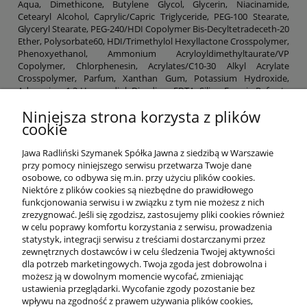
Aqua, Dimethicone, Butylene Glycol, Glycerin, Niacinamide,
Cetearyl Alcohol, Caprylic/Capric Triglyceride, PEG-100 Stearate,
Glyceryl Stearate, PEG-240/HDI Copolymer Bis-Decyltetradeceth-20
Ether, Polysorbate60, HDI/Trimethylol Hexyllactone Crosspolymer,
Phenoxyethanol, Ammonium Acryloyldimethyltaurate/VP
Copolymer, Chlorphenesin, Acrylates/C10-30 Alkyl Acrylate
Crosspolymer, Parfum, Xanthan Gum, Potassium Hydroxide,
Adenosine, 1,2-Hexanediol, Disodium EDTA, Silica, Freesia Refracta
Extract, Hydrolyzed Collagen, Prunus Persica (Peach) Flower
Niniejsza strona korzysta z plików
Extract, Prunus Mume Flower Extract, Nelumbo Nucifera Flower
cookie
Extract, Magnolia Kobus Branch/Flower/Leaf Extract, Camellia
Japonica Flower Extract.
Jawa Radliński Szymanek Spółka Jawna z siedzibą w Warszawie
przy pomocy niniejszego serwisu przetwarza Twoje dane
osobowe, co odbywa się m.in. przy użyciu plików cookies.
Niektóre z plików cookies są niezbędne do prawidłowego
funkcjonowania serwisu i w związku z tym nie możesz z nich
OFERTA
zrezygnować. Jeśli się zgodzisz, zastosujemy pliki cookies również
w celu poprawy komfortu korzystania z serwisu, prowadzenia
statystyk, integracji serwisu z treściami dostarczanymi przez
O NAS
zewnętrznych dostawców i w celu śledzenia Twojej aktywności
dla potrzeb marketingowych. Twoja zgoda jest dobrowolna i
możesz ją w dowolnym momencie wycofać, zmieniając
ustawienia przeglądarki. Wycofanie zgody pozostanie bez
INFORMACJE
wpływu na zgodność z prawem używania plików cookies,