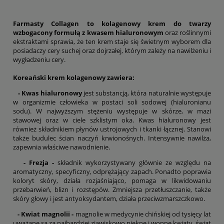
Farmasty Collagen to kolagenowy krem do twarzy
wzbogacony formułą z kwasem hialuronowym
oraz roślinnymi
ekstraktami sprawia, że ten krem staje się świetnym wyborem dla
posiadaczy cery suchej oraz dojrzałej, którym zależy na nawilżeniu i
wygładzeniu cery.
Koreański krem kolagenowy zawiera:
- Kwas hialuronowy
jest substancją, która naturalnie występuje
w organizmie człowieka w postaci soli sodowej (hialuronianu
sodu). W najwyższym stężeniu występuje w skórze, w mazi
stawowej oraz w ciele szklistym oka. Kwas hialuronowy jest
również składnikiem płynów ustrojowych i tkanki łącznej. Stanowi
także budulec ścian naczyń krwionośnych. Intensywnie nawilża,
zapewnia właściwe nawodnienie.
- Frezja -
składnik wykorzystywany głównie ze względu na
aromatyczny, specyficzny, odprężający zapach. Ponadto poprawia
koloryt skóry, działa rozjaśniająco, pomaga w likwidowaniu
przebarwień, blizn i rozstępów. Zmniejsza przetłuszczanie, także
skóry głowy i jest antyoksydantem, działa przeciwzmarszczkowo.
- Kwiat magnolii -
magnolie w medycynie chińskiej od tysięcy lat
uważane są za najbardziej zjawiskowo piękne i wonne kwiaty, świat