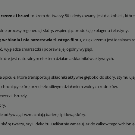
rszczek i bruzd
to krem do twarzy 50+ dedykowany jest dla kobiet , które
lne procesy regeneracji skóry, wspierając produkcję kolagenu i elastyny.
ę wchłania i nie pozostawia tłustego filmu,
dzięki czemu jest idealnym r
ć,
wygładza zmarszczki i poprawia jej ogólny wygląd.
 które jest naturalnym efektem działania składników aktywnych.
a Spicule, które transportują składniki aktywne głęboko do skóry, stymulują
, chroniący skórę przed szkodliwym działaniem wolnych rodników.
szczki i bruzdy.
óry.
e odżywiają i wzmacniają barierę lipidową skóry.
skórę twarzy, szyi i dekoltu. Delikatnie wmasuj, aż do całkowitego wchłon