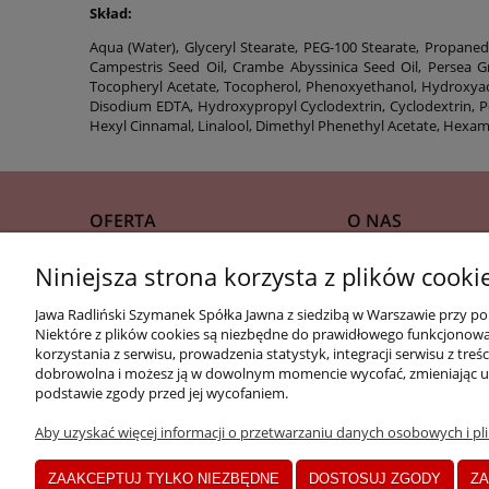
Skład:
Aqua (Water), Glyceryl Stearate, PEG-100 Stearate, Propanedi
Campestris Seed Oil, Crambe Abyssinica Seed Oil, Persea Gr
Tocopheryl Acetate, Tocopherol, Phenoxyethanol, Hydroxyace
Disodium EDTA, Hydroxypropyl Cyclodextrin, Cyclodextrin, Pol
Hexyl Cinnamal, Linalool, Dimethyl Phenethyl Acetate, Hexame
OFERTA
O NAS
Niniejsza strona korzysta z plików cooki
Gazetka
Znajdź drogerię
Jawa Radliński Szymanek Spółka Jawna z siedzibą w Warszawie przy po
Zainspiruj się!
Poznaj nas
Niektóre z plików cookies są niezbędne do prawidłowego funkcjonowani
Kontakt i dane firm
korzystania z serwisu, prowadzenia statystyk, integracji serwisu z t
dobrowolna i możesz ją w dowolnym momencie wycofać, zmieniając us
Zgłoś lokalizację
podstawie zgody przed jej wycofaniem.
Aby uzyskać więcej informacji o przetwarzaniu danych osobowych i plik
ZAAKCEPTUJ TYLKO NIEZBĘDNE
DOSTOSUJ ZGODY
ZA