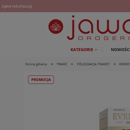
Zgłoś lokalizację
KATEGORIE
NOWOŚC
»
»
»
Strona główna
TWARZ
PIELĘGNACJA TWARZY
KREMY
PROMOCJA