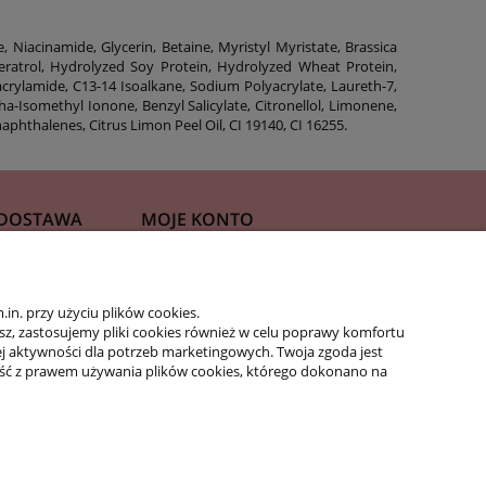
 Niacinamide, Glycerin, Betaine, Myristyl Myristate, Brassica
veratrol, Hydrolyzed Soy Protein, Hydrolyzed Wheat Protein,
rylamide, C13-14 Isoalkane, Sodium Polyacrylate, Laureth-7,
a-Isomethyl Ionone, Benzyl Salicylate, Citronellol, Limonene,
phthalenes, Citrus Limon Peel Oil, CI 19140, CI 16255.
 DOSTAWA
MOJE KONTO
Moje zamówienia
n. przy użyciu plików cookies.
acje
Ustawienia konta
isz, zastosujemy pliki cookies również w celu poprawy komfortu
Ulubione
jej aktywności dla potrzeb marketingowych. Twoja zgoda jest
ść z prawem używania plików cookies, którego dokonano na