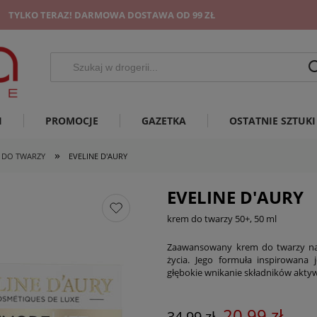
TYLKO TERAZ! DARMOWA DOSTAWA OD 99 ZŁ
I
PROMOCJE
GAZETKA
OSTATNIE SZTUKI
»
 DO TWARZY
EVELINE D'AURY
EVELINE D'AURY
krem do twarzy 50+, 50 ml
Zaawansowany krem do twarzy na 
życia. Jego formuła inspirowana 
głębokie wnikanie składników aktyw
20,99 zł
34,99 zł