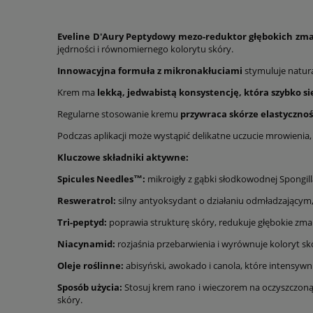
Eveline D'Aury Peptydowy mezo-reduktor głębokich zma
jędrności i równomiernego kolorytu skóry.
Innowacyjna formuła z mikronakłuciami
stymuluje natura
Krem ma
lekką, jedwabistą konsystencję, która szybko si
Regularne stosowanie kremu
przywraca skórze elastycznoś
Podczas aplikacji może wystąpić delikatne uczucie mrowienia,
Kluczowe składniki aktywne:
Spicules Needles™:
mikroigły z gąbki słodkowodnej Spongill
Resweratrol:
silny antyoksydant o działaniu odmładzającym
Tri-peptyd:
poprawia strukturę skóry, redukuje głębokie zmar
Niacynamid:
rozjaśnia przebarwienia i wyrównuje koloryt sk
Oleje roślinne:
abisyński, awokado i canola, które intensywni
Sposób użycia:
Stosuj krem rano i wieczorem na oczyszczoną 
skóry.