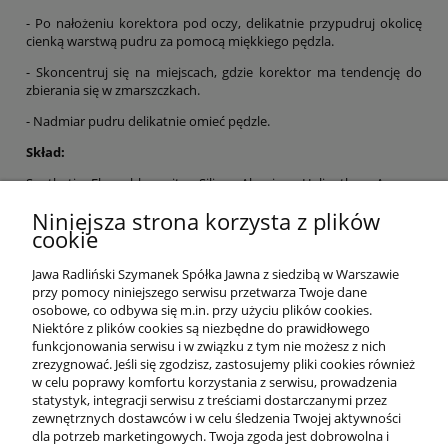
- Po nałożeniu korektora pod oczy, delikatnie przypudruj okolicę
cienką warstwą pudru za pomocą miękkiego pędzla.
- Skoncentruj się na miejscach, gdzie korektor ma tendencję do
zbierania się w zmarszczkach.
- Nadmiar pudru delikatnie omieć pędzle.
Skład:
Synthetic Fluorphlogopite, Silica, Alumina, Helianthus Annuus
(Sunflower) Seed Oil, Tocopheryl Acetate, Aloe Barbadensis Leaf
Niniejsza strona korzysta z plików
Extract, Tocopherol, Squalane, Ethylhexylglycerin,
cookie
Phenoxyethanol, Ci 77491 (Iron Oxides), Ci 77492 (Iron Oxides), Ci
77742 (Manganese Violet).
Jawa Radliński Szymanek Spółka Jawna z siedzibą w Warszawie
przy pomocy niniejszego serwisu przetwarza Twoje dane
osobowe, co odbywa się m.in. przy użyciu plików cookies.
Niektóre z plików cookies są niezbędne do prawidłowego
funkcjonowania serwisu i w związku z tym nie możesz z nich
OFERTA
zrezygnować. Jeśli się zgodzisz, zastosujemy pliki cookies również
w celu poprawy komfortu korzystania z serwisu, prowadzenia
statystyk, integracji serwisu z treściami dostarczanymi przez
O NAS
zewnętrznych dostawców i w celu śledzenia Twojej aktywności
dla potrzeb marketingowych. Twoja zgoda jest dobrowolna i