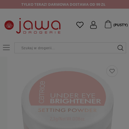
TYLKO TERAZ! DARMOWA DOSTAWA OD 99 ZŁ
(PUSTY)