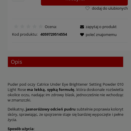
dodaj do ulubionych
Ocena:
zapytaj o produkt
Kod produktu:
4059729514554
poleć znajomemu
Opis
Puder pod oczy Catrice Under Eye Brightener Setting Powder 010
Light Rose
ma lekką, sypką formułę
, która doskonale rozświetla
okolice oczu, nadając im zdrowy blask, jednocześnie nie wchodząc
w zmarszczki.
Delikatny,
jasnoróżowy odcień pudru
subtelnie poprawia koloryt
skóry, sprawiając, że spojrzenie staje się bardziej wypoczęte i pełne
życia.
Sposób użycia
: