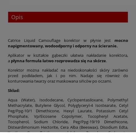
Opis
Catrice Liquid Camouflage korektor w płynie jest
mocno
napigmentowany, wodoodporny i odporny na ścieranie.
Aplikator w kształcie gąbeczki ułatwia nakładanie korektora,
a
płynna formuła łatwo rozprowadza się na skórze
.
Korektor można nakładać na niedoskonałości skóry zarówno
przed podkładem, jak i po nim. Nadaje się również do
konturowania twarzy oraz maskowana sińców po oczami.
Skład:
Aqua (Water), Isododecane, Cyclopentasiloxane, Polymethyl
Methacrylate, Butylene Glycol, Polyglyceryl-4 Isostearate, Cetyl
Peg/Ppg-10/1 Dimethicone, Hexyl Laurate, Potassium Cetyl
Phosphate, Vp/Eicosene Copolymer, Tocopheryl Acetate,
Tocopherol, Sodium Chloride, Peg/Ppg-19/19 Dimethicone,
Disteardimonium Hectorite, Cera Alba (Beeswax), Disodium Edta,
Xanthan Gum, Triethoxycaprylylsilane, Propylene Carbonate,