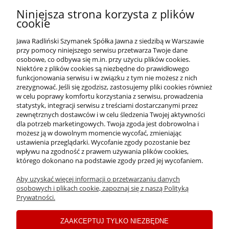
Ethylhexylglycerin, Lecithin, Ascorbyl Palmitate, Citric Acid,
Niniejsza strona korzysta z plików
Phenoxyethanol, Parfum (Fragrance), Ci 77491 (Iron Oxides), Ci
cookie
77492 (Iron Oxides), Ci 77499 (Iron Oxides), Ci 77891 (Titanium
Dioxide).
Jawa Radliński Szymanek Spółka Jawna z siedzibą w Warszawie
przy pomocy niniejszego serwisu przetwarza Twoje dane
osobowe, co odbywa się m.in. przy użyciu plików cookies.
Niektóre z plików cookies są niezbędne do prawidłowego
funkcjonowania serwisu i w związku z tym nie możesz z nich
OFERTA
zrezygnować. Jeśli się zgodzisz, zastosujemy pliki cookies również
w celu poprawy komfortu korzystania z serwisu, prowadzenia
statystyk, integracji serwisu z treściami dostarczanymi przez
O NAS
zewnętrznych dostawców i w celu śledzenia Twojej aktywności
dla potrzeb marketingowych. Twoja zgoda jest dobrowolna i
możesz ją w dowolnym momencie wycofać, zmieniając
ustawienia przeglądarki. Wycofanie zgody pozostanie bez
INFORMACJE
wpływu na zgodność z prawem używania plików cookies,
którego dokonano na podstawie zgody przed jej wycofaniem.
Aby uzyskać więcej informacji o przetwarzaniu danych
PŁATNOŚCI I DOSTAWA
osobowych i plikach cookie, zapoznaj się z naszą Polityką
Prywatności.
MOJE KONTO
ZAAKCEPTUJ TYLKO NIEZBĘDNE