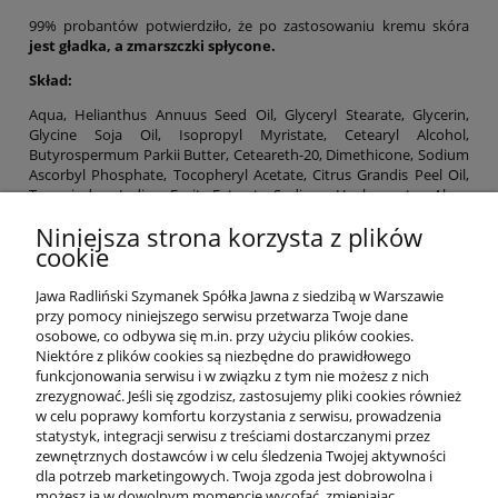
99% probantów potwierdziło, że po zastosowaniu kremu skóra
jest gładka, a zmarszczki spłycone.
Skład:
Aqua, Helianthus Annuus Seed Oil, Glyceryl Stearate, Glycerin,
Glycine Soja Oil, Isopropyl Myristate, Cetearyl Alcohol,
Butyrospermum Parkii Butter, Ceteareth-20, Dimethicone, Sodium
Ascorbyl Phosphate, Tocopheryl Acetate, Citrus Grandis Peel Oil,
Tamarindus Indica Fruit Extract, Sodium Hyaluronate, Algae
Extract, Astaxanthin, Ceteareth-12, Cetyl Palmitate, Xanthan Gum,
Niniejsza strona korzysta z plików
Acrylates/C10-30 Alkyl Acrylate Crosspolymer, Phenoxyethanol,
cookie
Triethanolamine, Citric Acid, Disodium EDTA, Ethylhexylglycerin,
Sodium Benzoate, Potassium Sorbate, Limonene
Jawa Radliński Szymanek Spółka Jawna z siedzibą w Warszawie
przy pomocy niniejszego serwisu przetwarza Twoje dane
osobowe, co odbywa się m.in. przy użyciu plików cookies.
Niektóre z plików cookies są niezbędne do prawidłowego
funkcjonowania serwisu i w związku z tym nie możesz z nich
OFERTA
zrezygnować. Jeśli się zgodzisz, zastosujemy pliki cookies również
w celu poprawy komfortu korzystania z serwisu, prowadzenia
statystyk, integracji serwisu z treściami dostarczanymi przez
O NAS
zewnętrznych dostawców i w celu śledzenia Twojej aktywności
dla potrzeb marketingowych. Twoja zgoda jest dobrowolna i
możesz ją w dowolnym momencie wycofać, zmieniając