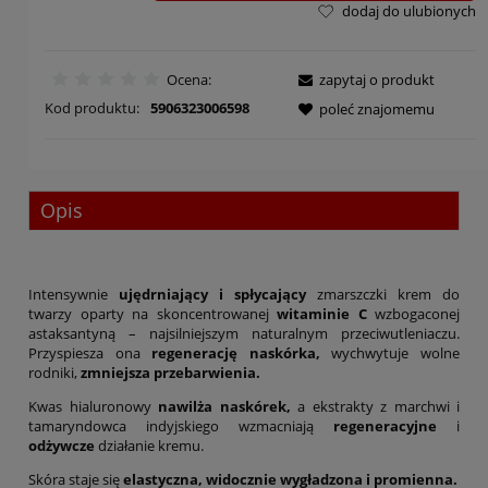
dodaj do ulubionych
Ocena:
zapytaj o produkt
Kod produktu:
5906323006598
poleć znajomemu
Opis
Intensywnie
ujędrniający i spłycający
zmarszczki krem do
twarzy oparty na skoncentrowanej
witaminie C
wzbogaconej
astaksantyną – najsilniejszym naturalnym przeciwutleniaczu.
Przyspiesza ona
regenerację naskórka,
wychwytuje wolne
rodniki,
zmniejsza przebarwienia.
Kwas hialuronowy
nawilża naskórek,
a ekstrakty z marchwi i
tamaryndowca indyjskiego wzmacniają
regeneracyjne
i
odżywcze
działanie kremu.
Skóra staje się
elastyczna, widocznie wygładzona i promienna.