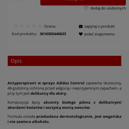
dodaj do ulubionych
Ocena:
zapytaj o produkt
Kod produktu:
3616303440633
poleć znajomemu
Opis
Antyperspirant w sprayu Adidas Control
zapewnia skuteczną,
48-godzinną ochronę przed wilgocią i nieprzyjemnym zapachem, a
przy tym jest
delikatny dla skóry.
Kompozycja łączy
akcenty białego piżma z delikatnymi
akordami kwiatów i soczystą wonią owoców.
Formuła została
przebadana dermatologicznie, jest wegańska
i nie zawiera alkoholu.