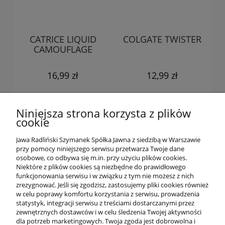
CATRICE LIQUID
COLGATE TWISTER
CAMOUFLAGE
16,99 zł
12,99 zł
Niniejsza strona korzysta z plików
cookie
Jawa Radliński Szymanek Spółka Jawna z siedzibą w Warszawie
przy pomocy niniejszego serwisu przetwarza Twoje dane
osobowe, co odbywa się m.in. przy użyciu plików cookies.
Niektóre z plików cookies są niezbędne do prawidłowego
funkcjonowania serwisu i w związku z tym nie możesz z nich
OFERTA
zrezygnować. Jeśli się zgodzisz, zastosujemy pliki cookies również
w celu poprawy komfortu korzystania z serwisu, prowadzenia
statystyk, integracji serwisu z treściami dostarczanymi przez
zewnętrznych dostawców i w celu śledzenia Twojej aktywności
O NAS
dla potrzeb marketingowych. Twoja zgoda jest dobrowolna i