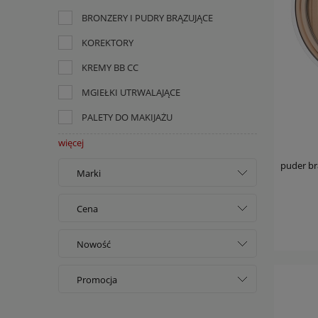
BRONZERY I PUDRY BRĄZUJĄCE
KOREKTORY
KREMY BB CC
MGIEŁKI UTRWALAJĄCE
PALETY DO MAKIJAŻU
więcej
puder brą
Marki
Cena
AA
Nowość
od
AA LAAB
tak
do
Promocja
BELL
nie
tak
BOURJOIS
filtruj