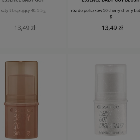
sztyft brązujący 40, 5.5 g
róż do policzków 50 cherry cherry bab
g
13,49 zł
13,49 zł
WIADOM O DOSTĘPNOŚCI
DO KOSZYKA