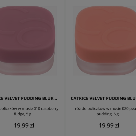
CATRICE VELVET PUDDING BLURRING
policzków w musie 010 raspberry
róż do policzków w musie 020 pe
fudge, 5 g
pudding, 5 g
19,99 zł
19,99 zł