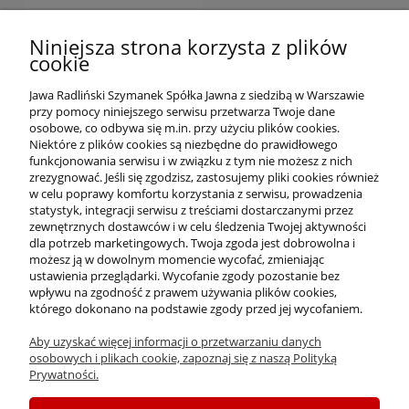
DO KOSZYKA
Niniejsza strona korzysta z plików
cookie
Jawa Radliński Szymanek Spółka Jawna z siedzibą w Warszawie
przy pomocy niniejszego serwisu przetwarza Twoje dane
osobowe, co odbywa się m.in. przy użyciu plików cookies.
Niektóre z plików cookies są niezbędne do prawidłowego
funkcjonowania serwisu i w związku z tym nie możesz z nich
OFERTA
zrezygnować. Jeśli się zgodzisz, zastosujemy pliki cookies również
w celu poprawy komfortu korzystania z serwisu, prowadzenia
statystyk, integracji serwisu z treściami dostarczanymi przez
O NAS
zewnętrznych dostawców i w celu śledzenia Twojej aktywności
dla potrzeb marketingowych. Twoja zgoda jest dobrowolna i
możesz ją w dowolnym momencie wycofać, zmieniając
ustawienia przeglądarki. Wycofanie zgody pozostanie bez
INFORMACJE
wpływu na zgodność z prawem używania plików cookies,
którego dokonano na podstawie zgody przed jej wycofaniem.
Aby uzyskać więcej informacji o przetwarzaniu danych
PŁATNOŚCI I DOSTAWA
osobowych i plikach cookie, zapoznaj się z naszą Polityką
Prywatności.
MOJE KONTO