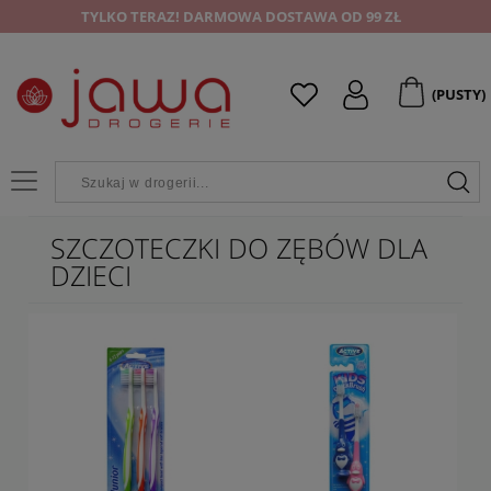
TYLKO TERAZ! DARMOWA DOSTAWA OD 99 ZŁ
(PUSTY)
SZCZOTECZKI DO ZĘBÓW DLA
DZIECI