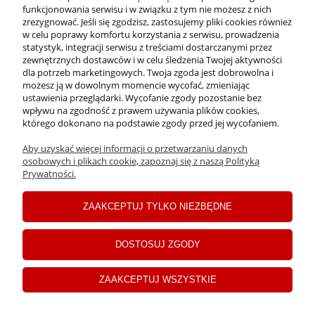
funkcjonowania serwisu i w związku z tym nie możesz z nich
INFORMACJE
zrezygnować. Jeśli się zgodzisz, zastosujemy pliki cookies również
w celu poprawy komfortu korzystania z serwisu, prowadzenia
statystyk, integracji serwisu z treściami dostarczanymi przez
zewnętrznych dostawców i w celu śledzenia Twojej aktywności
PŁATNOŚCI I DOSTAWA
dla potrzeb marketingowych. Twoja zgoda jest dobrowolna i
możesz ją w dowolnym momencie wycofać, zmieniając
ustawienia przeglądarki. Wycofanie zgody pozostanie bez
MOJE KONTO
wpływu na zgodność z prawem używania plików cookies,
którego dokonano na podstawie zgody przed jej wycofaniem.
Aby uzyskać więcej informacji o przetwarzaniu danych
C
opyrights ©2024 Drogerie Jawa
osobowych i plikach cookie, zapoznaj się z naszą Polityką
Prywatności.
pokaż pełną wersję strony
ZAAKCEPTUJ TYLKO NIEZBĘDNE
Sklep internetowy Shoper Premium
DOSTOSUJ ZGODY
ZAAKCEPTUJ WSZYSTKIE