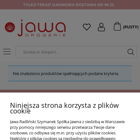
TYLKO TERAZ! DARMOWA DOSTAWA OD 99 ZŁ
(PUSTY)
Nie znaleziono produktów spełniających podane kryteria.
Niniejsza strona korzysta z plików
OFERTA
cookie
Jawa Radliński Szymanek Spółka Jawna z siedzibą w Warszawie
O NAS
przy pomocy niniejszego serwisu przetwarza Twoje dane
osobowe, co odbywa się m.in. przy użyciu plików cookies.
Niektóre z plików cookies są niezbędne do prawidłowego