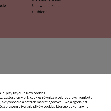
acje
Ustawienia konta
Ulubione
n. przy użyciu plików cookies.
isz, zastosujemy pliki cookies również w celu poprawy komfortu
jej aktywności dla potrzeb marketingowych. Twoja zgoda jest
ść z prawem używania plików cookies, którego dokonano na