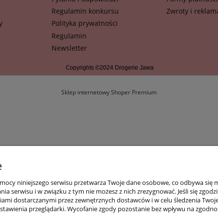
Regulamin konkursu
Zwroty i reklam
y
Polityka prywatności
Regulamin
Newsletter
C
opyrights ©2024 Drogerie Jawa
Sklep internetowy Shoper Premium
e
mocy niniejszego serwisu przetwarza Twoje dane osobowe, co odbywa się m.i
a serwisu i w związku z tym nie możesz z nich zrezygnować. Jeśli się zgodz
reściami dostarczanymi przez zewnętrznych dostawców i w celu śledzenia Two
tawienia przeglądarki. Wycofanie zgody pozostanie bez wpływu na zgodno