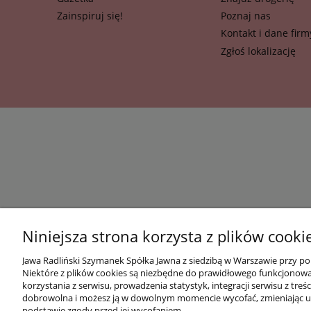
Zainspiruj się!
Poznaj nas
Kontakt i dane firm
Zgłoś lokalizację
Niniejsza strona korzysta z plików cooki
Jawa Radliński Szymanek Spółka Jawna z siedzibą w Warszawie przy po
Niektóre z plików cookies są niezbędne do prawidłowego funkcjonowani
korzystania z serwisu, prowadzenia statystyk, integracji serwisu z t
dobrowolna i możesz ją w dowolnym momencie wycofać, zmieniając us
podstawie zgody przed jej wycofaniem.