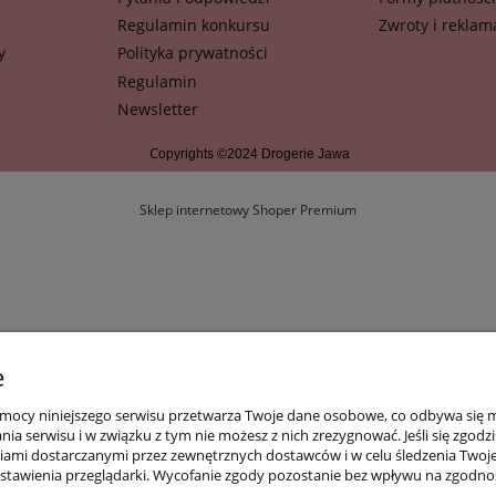
Regulamin konkursu
Zwroty i reklam
y
Polityka prywatności
Regulamin
Newsletter
C
opyrights ©2024 Drogerie Jawa
Sklep internetowy Shoper Premium
e
mocy niniejszego serwisu przetwarza Twoje dane osobowe, co odbywa się m.i
a serwisu i w związku z tym nie możesz z nich zrezygnować. Jeśli się zgodz
reściami dostarczanymi przez zewnętrznych dostawców i w celu śledzenia Two
tawienia przeglądarki. Wycofanie zgody pozostanie bez wpływu na zgodno