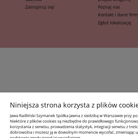
Zainspiruj się!
Poznaj nas
Kontakt i dane firm
Zgłoś lokalizację
Niniejsza strona korzysta z plików cooki
Jawa Radliński Szymanek Spółka Jawna z siedzibą w Warszawie przy po
Niektóre z plików cookies są niezbędne do prawidłowego funkcjonowani
korzystania z serwisu, prowadzenia statystyk, integracji serwisu z t
dobrowolna i możesz ją w dowolnym momencie wycofać, zmieniając us
podstawie zgody przed jej wycofaniem.