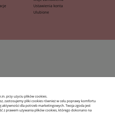
acje
Ustawienia konta
Ulubione
n. przy użyciu plików cookies.
isz, zastosujemy pliki cookies również w celu poprawy komfortu
jej aktywności dla potrzeb marketingowych. Twoja zgoda jest
ść z prawem używania plików cookies, którego dokonano na