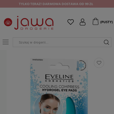
TYLKO TERAZ! DARMOWA DOSTAWA OD 99 ZŁ
(PUSTY)