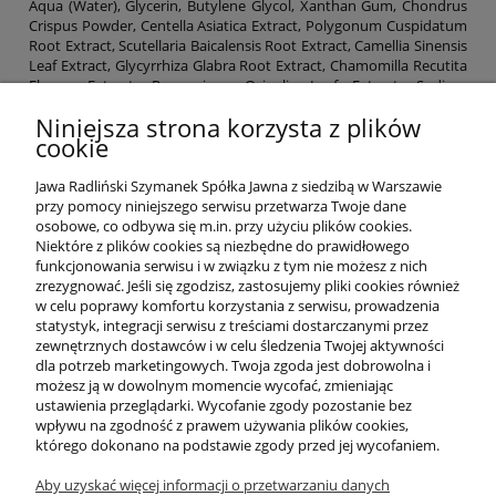
Aqua (Water), Glycerin, Butylene Glycol, Xanthan Gum, Chondrus
Crispus Powder, Centella Asiatica Extract, Polygonum Cuspidatum
Root Extract, Scutellaria Baicalensis Root Extract, Camellia Sinensis
Leaf Extract, Glycyrrhiza Glabra Root Extract, Chamomilla Recutita
Flower Extract, Rosmarinus Ocinalis Leaf Extract, Sodium
Hyaluronate, Glucomannan, Algin, Ca¡eine, Hydrolyzed Collagen,
Niniejsza strona korzysta z plików
PEG-40 Hydrogenated Castor Oil, Citric Acid, Potassium Chloride,
cookie
Potassium Citrate, Siloxanetriol Alginate, Methylparaben,
Chlorphenesin, Parfum (Fragrance), CI 74160.
Jawa Radliński Szymanek Spółka Jawna z siedzibą w Warszawie
przy pomocy niniejszego serwisu przetwarza Twoje dane
osobowe, co odbywa się m.in. przy użyciu plików cookies.
Niektóre z plików cookies są niezbędne do prawidłowego
funkcjonowania serwisu i w związku z tym nie możesz z nich
OFERTA
zrezygnować. Jeśli się zgodzisz, zastosujemy pliki cookies również
w celu poprawy komfortu korzystania z serwisu, prowadzenia
statystyk, integracji serwisu z treściami dostarczanymi przez
O NAS
zewnętrznych dostawców i w celu śledzenia Twojej aktywności
dla potrzeb marketingowych. Twoja zgoda jest dobrowolna i
możesz ją w dowolnym momencie wycofać, zmieniając
ustawienia przeglądarki. Wycofanie zgody pozostanie bez
INFORMACJE
wpływu na zgodność z prawem używania plików cookies,
którego dokonano na podstawie zgody przed jej wycofaniem.
Aby uzyskać więcej informacji o przetwarzaniu danych
PŁATNOŚCI I DOSTAWA