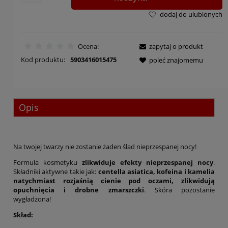
dodaj do ulubionych
Ocena:
zapytaj o produkt
Kod produktu:
5903416015475
poleć znajomemu
Opis
Na twojej twarzy nie zostanie żaden ślad nieprzespanej nocy!
Formuła kosmetyku
zlikwiduje efekty nieprzespanej nocy
.
Składniki aktywne takie jak:
centella asiatica, kofeina i kamelia
natychmiast rozjaśnią cienie pod oczami, zlikwidują
opuchnięcia i drobne zmarszczki
. Skóra pozostanie
wygładzona!
Skład: