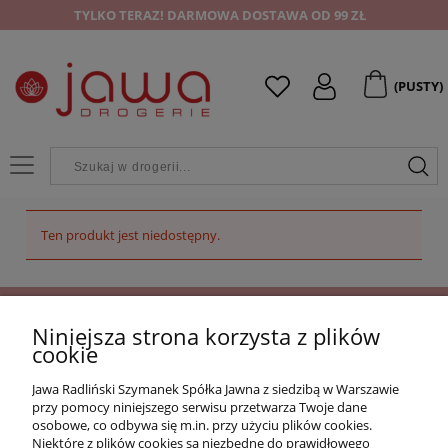
TYLKO TERAZ! DARMOWA DOSTAWA OD 99 ZŁ
(PUSTY)
Ten produkt jest niedostępny.
Niniejsza strona korzysta z plików
OFERTA
cookie
Jawa Radliński Szymanek Spółka Jawna z siedzibą w Warszawie
O NAS
przy pomocy niniejszego serwisu przetwarza Twoje dane
osobowe, co odbywa się m.in. przy użyciu plików cookies.
Niektóre z plików cookies są niezbędne do prawidłowego