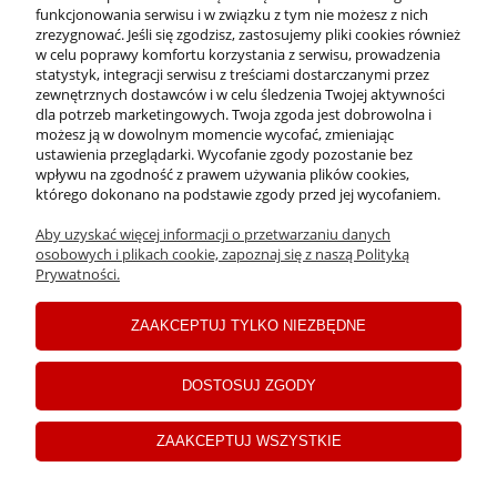
funkcjonowania serwisu i w związku z tym nie możesz z nich
INFORMACJE
zrezygnować. Jeśli się zgodzisz, zastosujemy pliki cookies również
w celu poprawy komfortu korzystania z serwisu, prowadzenia
statystyk, integracji serwisu z treściami dostarczanymi przez
zewnętrznych dostawców i w celu śledzenia Twojej aktywności
PŁATNOŚCI I DOSTAWA
dla potrzeb marketingowych. Twoja zgoda jest dobrowolna i
możesz ją w dowolnym momencie wycofać, zmieniając
ustawienia przeglądarki. Wycofanie zgody pozostanie bez
MOJE KONTO
wpływu na zgodność z prawem używania plików cookies,
którego dokonano na podstawie zgody przed jej wycofaniem.
Aby uzyskać więcej informacji o przetwarzaniu danych
C
opyrights ©2024 Drogerie Jawa
osobowych i plikach cookie, zapoznaj się z naszą Polityką
Prywatności.
pokaż pełną wersję strony
ZAAKCEPTUJ TYLKO NIEZBĘDNE
Sklep internetowy Shoper Premium
DOSTOSUJ ZGODY
ZAAKCEPTUJ WSZYSTKIE