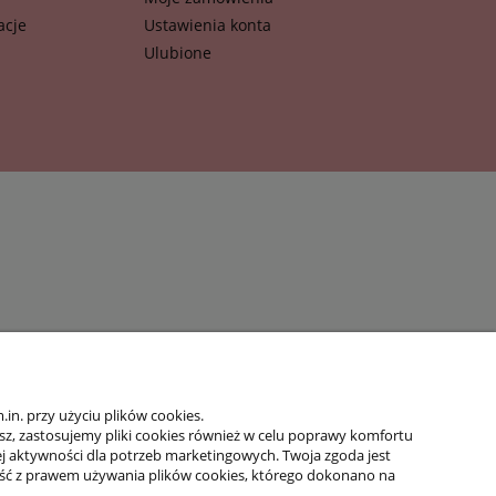
acje
Ustawienia konta
Ulubione
n. przy użyciu plików cookies.
isz, zastosujemy pliki cookies również w celu poprawy komfortu
jej aktywności dla potrzeb marketingowych. Twoja zgoda jest
ść z prawem używania plików cookies, którego dokonano na