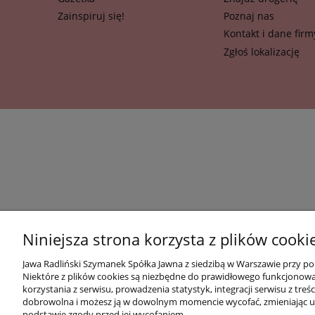
Zainspiruj się!
Poznaj nas
Kontakt i dane firm
Zgłoś lokalizację
Niniejsza strona korzysta z plików cooki
Jawa Radliński Szymanek Spółka Jawna z siedzibą w Warszawie przy po
Niektóre z plików cookies są niezbędne do prawidłowego funkcjonowani
korzystania z serwisu, prowadzenia statystyk, integracji serwisu z t
dobrowolna i możesz ją w dowolnym momencie wycofać, zmieniając us
podstawie zgody przed jej wycofaniem.