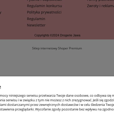
Regulamin konkursu
Zwroty i reklam
y
Polityka prywatności
Regulamin
Newsletter
C
opyrights ©2024 Drogerie Jawa
Sklep internetowy Shoper Premium
e
mocy niniejszego serwisu przetwarza Twoje dane osobowe, co odbywa się m.i
a serwisu i w związku z tym nie możesz z nich zrezygnować. Jeśli się zgodz
reściami dostarczanymi przez zewnętrznych dostawców i w celu śledzenia Two
tawienia przeglądarki. Wycofanie zgody pozostanie bez wpływu na zgodno