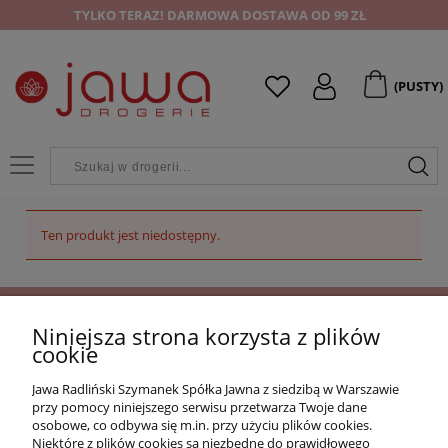
TYLKO TERAZ! DARMOWA DOSTAWA OD 99 ZŁ
(PUSTY)
Ten produkt jest niedostępny.
Niniejsza strona korzysta z plików
OFERTA
cookie
Jawa Radliński Szymanek Spółka Jawna z siedzibą w Warszawie
O NAS
przy pomocy niniejszego serwisu przetwarza Twoje dane
osobowe, co odbywa się m.in. przy użyciu plików cookies.
Niektóre z plików cookies są niezbędne do prawidłowego