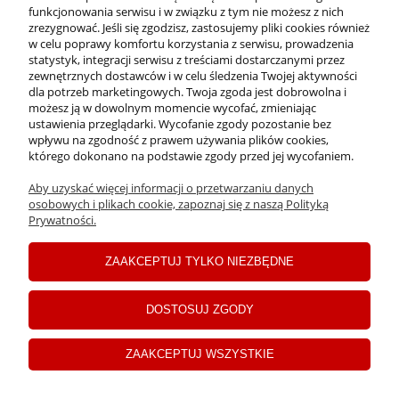
funkcjonowania serwisu i w związku z tym nie możesz z nich
INFORMACJE
zrezygnować. Jeśli się zgodzisz, zastosujemy pliki cookies również
w celu poprawy komfortu korzystania z serwisu, prowadzenia
statystyk, integracji serwisu z treściami dostarczanymi przez
zewnętrznych dostawców i w celu śledzenia Twojej aktywności
PŁATNOŚCI I DOSTAWA
dla potrzeb marketingowych. Twoja zgoda jest dobrowolna i
możesz ją w dowolnym momencie wycofać, zmieniając
ustawienia przeglądarki. Wycofanie zgody pozostanie bez
MOJE KONTO
wpływu na zgodność z prawem używania plików cookies,
którego dokonano na podstawie zgody przed jej wycofaniem.
Aby uzyskać więcej informacji o przetwarzaniu danych
C
opyrights ©2024 Drogerie Jawa
osobowych i plikach cookie, zapoznaj się z naszą Polityką
Prywatności.
pokaż pełną wersję strony
ZAAKCEPTUJ TYLKO NIEZBĘDNE
Sklep internetowy Shoper Premium
DOSTOSUJ ZGODY
ZAAKCEPTUJ WSZYSTKIE