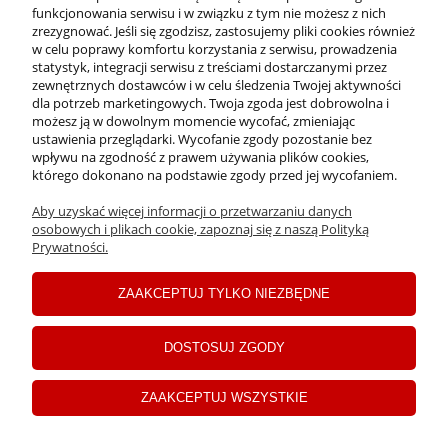
funkcjonowania serwisu i w związku z tym nie możesz z nich
INFORMACJE
zrezygnować. Jeśli się zgodzisz, zastosujemy pliki cookies również
w celu poprawy komfortu korzystania z serwisu, prowadzenia
statystyk, integracji serwisu z treściami dostarczanymi przez
zewnętrznych dostawców i w celu śledzenia Twojej aktywności
PŁATNOŚCI I DOSTAWA
dla potrzeb marketingowych. Twoja zgoda jest dobrowolna i
możesz ją w dowolnym momencie wycofać, zmieniając
ustawienia przeglądarki. Wycofanie zgody pozostanie bez
MOJE KONTO
wpływu na zgodność z prawem używania plików cookies,
którego dokonano na podstawie zgody przed jej wycofaniem.
Aby uzyskać więcej informacji o przetwarzaniu danych
C
opyrights ©2024 Drogerie Jawa
osobowych i plikach cookie, zapoznaj się z naszą Polityką
Prywatności.
pokaż pełną wersję strony
ZAAKCEPTUJ TYLKO NIEZBĘDNE
Sklep internetowy Shoper Premium
DOSTOSUJ ZGODY
ZAAKCEPTUJ WSZYSTKIE