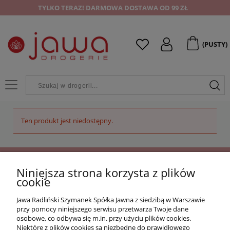
TYLKO TERAZ! DARMOWA DOSTAWA OD 99 ZŁ
(PUSTY)
Ten produkt jest niedostępny.
Niniejsza strona korzysta z plików
OFERTA
cookie
Jawa Radliński Szymanek Spółka Jawna z siedzibą w Warszawie
O NAS
przy pomocy niniejszego serwisu przetwarza Twoje dane
osobowe, co odbywa się m.in. przy użyciu plików cookies.
Niektóre z plików cookies są niezbędne do prawidłowego