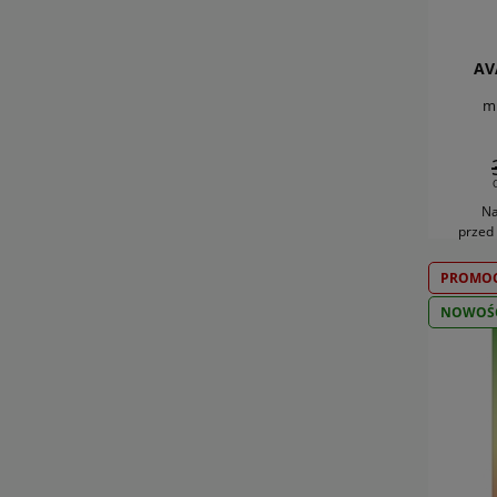
AV
mi
Na
przed
PROMOC
NOWOŚ