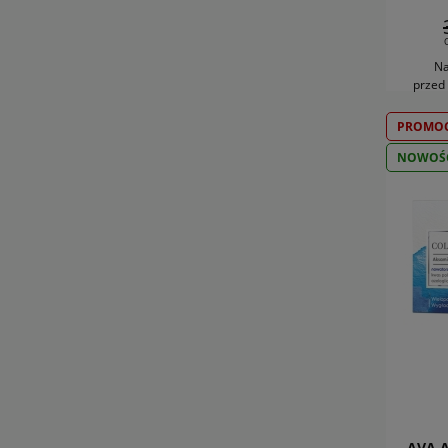
Na
przed
PROMOC
NOWOŚ
AVA 