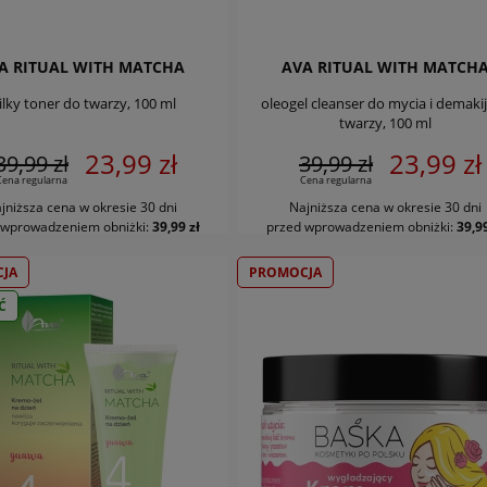
A RITUAL WITH MATCHA
AVA RITUAL WITH MATCH
lky toner do twarzy, 100 ml
oleogel cleanser do mycia i demaki
twarzy, 100 ml
23,99 zł
23,99 zł
39,99 zł
39,99 zł
Cena regularna
Cena regularna
jniższa cena w okresie 30 dni
Najniższa cena w okresie 30 dni
DO KOSZYKA
DO KOSZYKA
 wprowadzeniem obniżki:
39,99 zł
przed wprowadzeniem obniżki:
39,99
JA
PROMOCJA
Ć