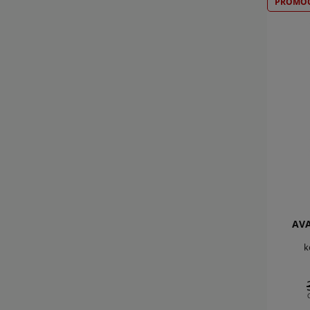
PROMOC
AV
k