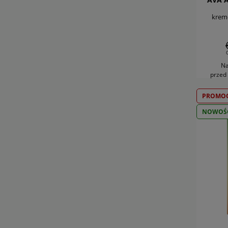
kremo
Na
przed
PROMOC
NOWOŚ