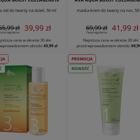
-żel do twarzy na dzień, 50 ml
maska-krem do twarzy na noc, 50
39,99 zł
41,99 zł
65,99 zł
69,99 zł
Cena regularna
Cena regularna
jniższa cena w okresie 30 dni
Najniższa cena w okresie 30 dni
DO KOSZYKA
DO KOSZYKA
 wprowadzeniem obniżki:
65,99 zł
przed wprowadzeniem obniżki:
69,99
JA
PROMOCJA
Ć
NOWOŚĆ