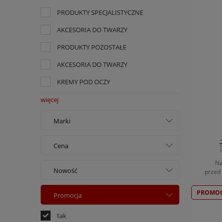
PRODUKTY SPECJALISTYCZNE
AKCESORIA DO TWARZY
PRODUKTY POZOSTAŁE
AKCESORIA DO TWARZY
KREMY POD OCZY
więcej
Marki
Cena
Na
3W CLINIC
PO
Nowość
przed
od
AA
tak
PROMOC
do
Promocja
AA LAAB
nie
tak
AVA
filtruj