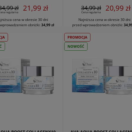
21,99 zł
20,99 zł
34,99 zł
34,99 zł
Cena regularna
Cena regularna
jniższa cena w okresie 30 dni
Najniższa cena w okresie 30 dni
DO KOSZYKA
DO KOSZYKA
 wprowadzeniem obniżki:
34,99 zł
przed wprowadzeniem obniżki:
34,99
JA
PROMOCJA
Ć
NOWOŚĆ
AQUA BOOST COLLAGENX10
AVA AQUA BOOST COLLAGEN