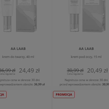
AA LAAB
AA LAAB
krem do twarzy, 40 ml
krem pod oczy, 15 ml
24,49 zł
20,49 zł
36,99 zł
30,99 zł
Cena regularna
Cena regularna
jniższa cena w okresie 30 dni
Najniższa cena w okresie 30 dni
WIADOM O DOSTĘPNOŚCI
POWIADOM O DOSTĘPNOŚCI
 wprowadzeniem obniżki:
36,99 zł
przed wprowadzeniem obniżki:
30,99
JA
PROMOCJA