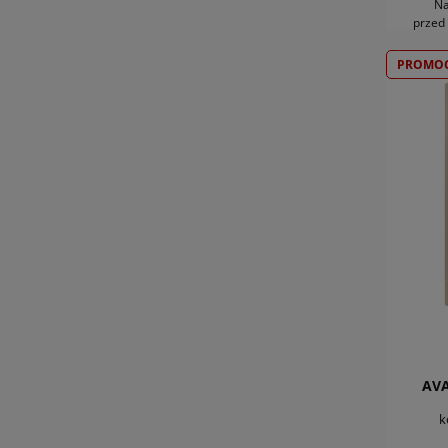
Na
przed
PROMOC
AV
k