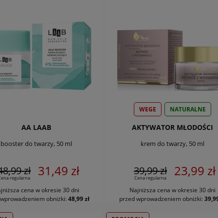
WEGE
NATURALNE
AA LAAB
AKTYWATOR MŁODOŚCI
booster do twarzy, 50 ml
krem do twarzy, 50 ml
31,49 zł
23,99 zł
48,99 zł
39,99 zł
Cena regularna
Cena regularna
jniższa cena w okresie 30 dni
Najniższa cena w okresie 30 dni
DO KOSZYKA
DO KOSZYKA
 wprowadzeniem obniżki:
48,99 zł
przed wprowadzeniem obniżki:
39,99