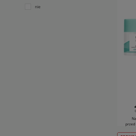
nie
BARWA
BAŚKA
BIELENDA
CELIA
więcej
Na
przed